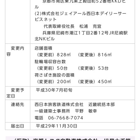
京都市南区東九条上殿田町52番地KKDビ
ル
(2)株式会社ジェイアール西日本デイリーサー
ビスネット
代表取締役社長 松浦 克宜
兵庫県尼崎市潮江1丁目2番12号JR尼崎駅
北NKビル
店舗面積
変更内
容
（変更前）828㎡ （変更後）816㎡
駐輪場収容台数
（変更前）50台 （変更後）53台
荷さばき施設の面積
（変更前）200㎡ （変更後）450㎡
変更予
平成30年7月初旬
定日
西日本旅客鉄道株式会社 近畿統括本部
連絡先
一級建築士事務所 平野 敏幸
電話 06-7668-7074
届出日
平成29年11月30日