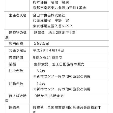
府本部長 宅間 敏廣
京都市南区東九条西山王町1番地
全日本食品株式会社
出店者氏名
代表取締役 平野 実
東京都足立区入谷6-2-2
建築物の構
鉄骨造 地上2階地下1階
造
店舗面積
568.5㎡
平成29年4月14日
開店予定日
9時から21時まで
営業時間
業種
生鮮食品，加工日配品等の販売
52台
駐車台数
※新林センター内の他の施設と供用
14台
駐輪台数
※新林センター内の他の施設と供用
荷さばき時
0時から16時まで
間
設置者 全国農業協同組合連合会京都府本
連絡先
部