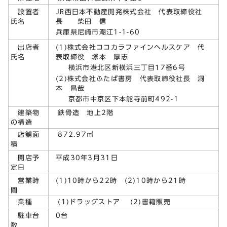
JR西日本不動産開発株式会社 代表取締役社
設置者
長 柴田 信
氏名
兵庫県尼崎市潮江1-1-60
(1)株式会社ココカラファインヘルスケア 代
出店者
表取締役 塚本 厚志
氏名
横浜市港北区新横浜三丁目17番6号
(2)株式会社ふたば書房 代表取締役社長 洞
本 昌哉
京都市中京区下本能寺前町492-1
建築物
鉄骨造 地上2階
の構造
店舗面
872.97㎡
積
平成30年3月31日
開店予
定日
(1)10時から22時 (2)10時から21時
営業時
間
業種
(1)ドラッグストア (2)書籍販売
0台
駐車台
数