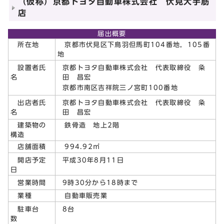
（仮称）京都トヨタ自動車株式会社 伏見大手筋
店
届出概要
所在地
京都市伏見区下鳥羽但馬町104番地，105番
地
京都トヨタ自動車株式会社 代表取締役 粂
設置者氏
田 昌宏
名
京都市南区吉祥院三ノ宮町100番地
京都トヨタ自動車株式会社 代表取締役 粂
出店者氏
田 昌宏
名
建築物の
鉄骨造 地上2階
構造
店舗面積
994.92㎡
平成30年8月11日
開店予定
日
9時30分から18時まで
営業時間
業種
自動車販売業
8台
駐車台
数