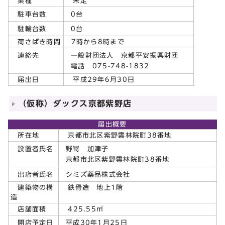
業種
未定
0台
駐車台数
0台
駐輪台数
荷さばき時間
7時から8時まで
一般財団法人 京都平安振興財団
連絡先
電話 075-748-1832
届出日
平成29年6月30日
（仮称）ダックス京都紫野店
届出概要
所在地
京都市北区紫野雲林院町38番地
野嵜 加津子
設置者氏名
京都市北区紫野雲林院町38番地
シミズ薬品株式会社
出店者氏名
建築物の構
鉄骨造 地上1階
造
店舗面積
425.55㎡
平成30年1月25日
開店予定日