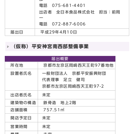
電話 075-681-4401
出店者 全日本食品株式会社 担当：前岡
一
電話 072-887-6006
届出日
平成29年4月10日
（仮称）平安神宮南西部整備事業
届出概要
所在地
京都市左京区岡崎西天王町97番地他
一般財団法人 京都平安振興財団
設置者氏名
代表理事 足立 健司
京都市左京区岡崎西天王町97-2
未定
出店者氏名
建築物の構造
鉄骨造 地上2階
店舗面積
757.51㎡
未定
開店予定日
未定
営業時間