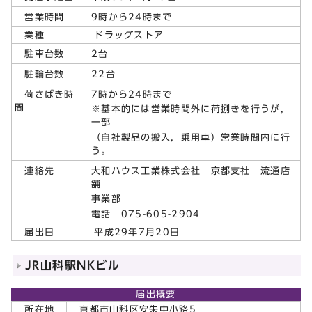
9時から24時まで
営業時間
業種
ドラッグストア
2台
駐車台数
22台
駐輪台数
7時から24時まで
荷さばき時
間
※基本的には営業時間外に荷捌きを行うが，
一部
（自社製品の搬入，乗用車）営業時間内に行
う。
大和ハウス工業株式会社 京都支社 流通店
連絡先
舗
事業部
電話 075-605-2904
届出日
平成29年7月20日
JR山科駅NKビル
届出概要
所在地
京都市山科区安朱中小路5