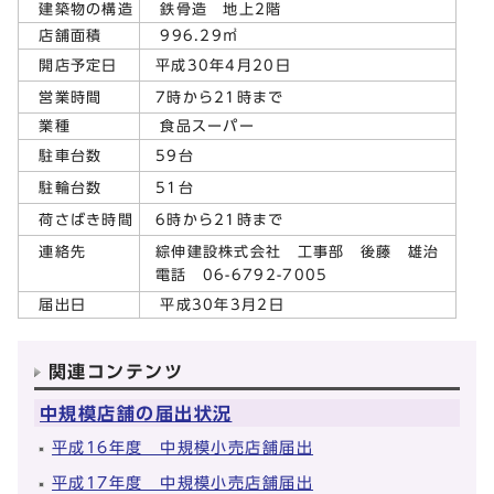
建築物の構造
鉄骨造 地上2階
店舗面積
996.29㎡
平成30年4月20日
開店予定日
7時から21時まで
営業時間
業種
食品スーパー
59台
駐車台数
51台
駐輪台数
6時から21時まで
荷さばき時間
綜伸建設株式会社 工事部 後藤 雄治
連絡先
電話 06-6792-7005
届出日
平成30年3月2日
関連コンテンツ
中規模店舗の届出状況
平成16年度 中規模小売店舗届出
平成17年度 中規模小売店舗届出