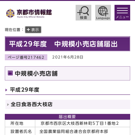
toggle
navigat
メニュー
現在位置：
表示
平成29年度 中規模小売店舗届出
2021年6月28日
ページ番号217462
中規模小売店舗
平成29年度
全日食洛西大枝店
届出概要
所在地
京都市西京区大枝西新林町5丁目1番地2
全国農業協同組合連合会京都府本部
設置者氏名