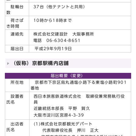
37台（他テナントと共用）
駐輪台
数
10時から18時まで
荷さば
き時間
株式会社交建設計 大阪事務所
連絡先
電話 06-6304-8651
届出日
平成29年9月19日
（仮称）京都駅構内店舗
届出概要（変更）
所在地
京都市下京区烏丸通塩小路下る東塩小路町901
番地
西日本旅客鉄道株式会社 取締役兼常務執行役
設置者
員
氏名
近畿統括本部長 平野 賀久
大阪市淀川区宮原4-3-39
(1)株式会社京都観光デパート
出店者
氏名
代表取締役社長 押川 正大