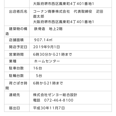
大阪府堺市西区鳳東町4丁401番地1
コーナン商事株式会社 代表取締役 疋田
出店者氏名
直太郎
大阪府堺市西区鳳東町4丁401番地1
建築物の構
鉄骨造 地上2階
造
店舗面積
907.14㎡
2019年9月1日
開店予定日
6時30分から21時まで
営業時間
業種
ホームセンター
16台
駐車台数
5台
駐輪台数
6時から21時まで
荷さばき時
間
株式会社ゼンヨー総合設計
連絡先
電話 072-464-8100
平成30年11月7日
届出日