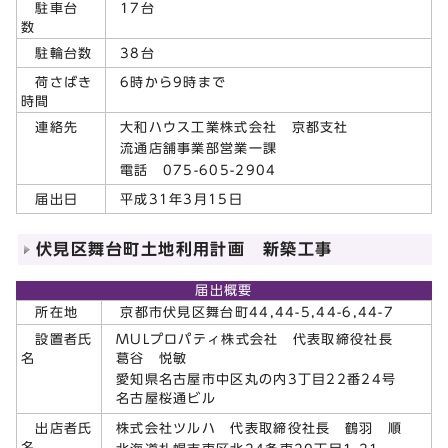
17台
駐車台
数
38台
駐輪台数
6時から9時まで
荷さばき
時間
大和ハウス工業株式会社 京都支社
連絡先
流通店舗事業部営業一課
電話 075-605-2904
平成31年3月15日
届出日
伏見区舞台町土地利用計画 新築工事
届出概要
所在地
京都市伏見区舞台町44,44-5,44-6,44-7
MULプロパティ株式会社 代表取締役社長
設置者氏
葛谷 悦敏
名
愛知県名古屋市中区丸の内3丁目22番24号
名古屋桜通ビル
株式会社ツルハ 代表取締役社長 鶴羽 順
出店者氏
名