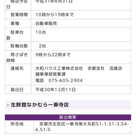
平成31年8月31日
開店予定
日
10時から19時まで
営業時間
自動車販売
業種
10台
駐車台
数
2台
駐輪台数
9時から22時まで
荷さばき
時間
大和ハウス工業株式会社 京都支社 流通店
連絡先
舗事業部営業課
電話 075-605-2904
平成30年12月11日
届出日
生鮮館なかむら一乗寺店
届出概要
所在地
京都市左京区一乗寺南大丸町51-1,51-3,54-
4,51-5