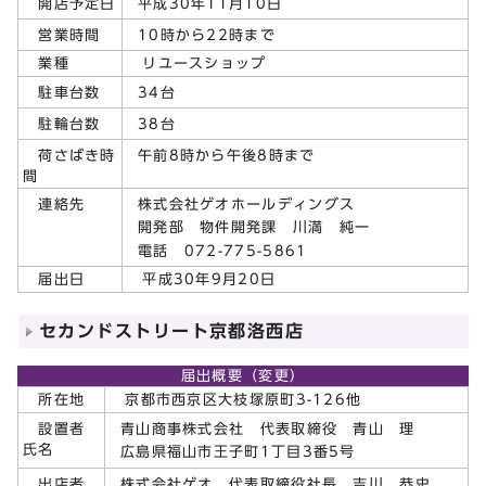
平成30年11月10日
開店予定日
10時から22時まで
営業時間
業種
リユースショップ
34台
駐車台数
38台
駐輪台数
午前8時から午後8時まで
荷さばき時
間
株式会社ゲオホールディングス
連絡先
開発部 物件開発課 川満 純一
電話 072-775-5861
届出日
平成30年9月20日
セカンドストリート京都洛西店
届出概要（変更）
所在地
京都市西京区大枝塚原町3-126他
青山商事株式会社 代表取締役 青山 理
設置者
氏名
広島県福山市王子町1丁目3番5号
株式会社ゲオ 代表取締役社長 吉川 恭史
出店者