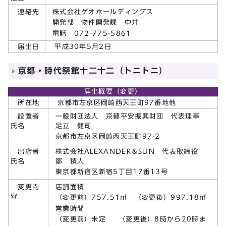
株式会社ゲオホールディングス
連絡先
開発部 物件開発課 中井
電話 072-775-5861
届出日
平成30年5月2日
京都・時代祭館十二十二（トニトニ）
届出概要（変更）
所在地
京都市左京区岡崎西天王町97番地他
一般財団法人 京都平安振興財団 代表理事
設置者
足立 健司
氏名
京都市左京区岡崎西天王町97-2
株式会社ALEXANDER＆SUN 代表取締役
出店者
鄒 積人
氏名
東京都新宿区新宿5丁目17番13号
店舗面積
変更内
容
（変更前）757.51㎡ （変更後）997.18㎡
営業時間
（変更前）未定 （変更後）8時から20時ま