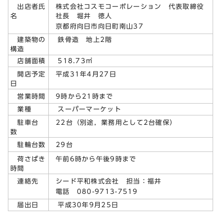
株式会社コスモコーポレーション 代表取締役
出店者氏
社長 堀井 徳人
名
京都府向日市向日町南山37
建築物の
鉄骨造 地上2階
構造
店舗面積
518.73㎡
平成31年4月27日
開店予定
日
9時から21時まで
営業時間
業種
スーパーマーケット
22台（別途，業務用として2台確保）
駐車台
数
29台
駐輪台数
午前6時から午後9時まで
荷さばき
時間
シード平和株式会社 担当：福井
連絡先
電話 080-9713-7519
届出日
平成30年9月25日