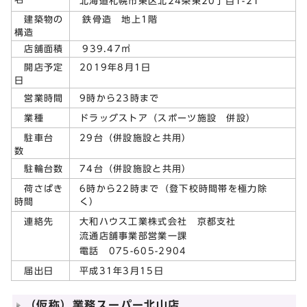
北海道札幌市東区北24条東20丁目1-21
建築物の
鉄骨造 地上1階
構造
店舗面積
939.47㎡
2019年8月1日
開店予定
日
9時から23時まで
営業時間
ドラッグストア（スポーツ施設 併設）
業種
29台（併設施設と共用）
駐車台
数
74台（併設施設と共用）
駐輪台数
6時から22時まで（登下校時間帯を極力除
荷さばき
く）
時間
大和ハウス工業株式会社 京都支社
連絡先
流通店舗事業部営業一課
電話 075-605-2904
平成31年3月15日
届出日
（仮称）業務スーパー北山店