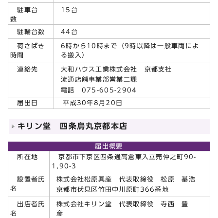
15台
駐車台
数
44台
駐輪台数
6時から10時まで（9時以降は一般車両によ
荷さばき
る搬入）
時間
大和ハウス工業株式会社 京都支社
連絡先
流通店舗事業部営業二課
電話 075-605-2904
届出日
平成30年8月20日
キリン堂 四条烏丸京都本店
届出概要
所在地
京都市下京区四条通高倉東入立売仲之町90-
1,90-3
株式会社松原興産 代表取締役 松原 基浩
設置者氏
名
京都市伏見区竹田中川原町366番地
株式会社キリン堂 代表取締役 寺西 豊
出店者氏
彦
名