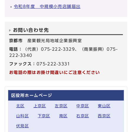
令和8年度 中規模小売店舗届出
お問い合わせ先
京都市
産業観光局地域企業振興室
電話：
（代表）075-222-3329、（商業振興）075-
222-3340
ファックス：
075-222-3331
お電話の際はお掛け間違いにご注意ください
区役所ホームページ
北区
上京区
左京区
中京区
東山区
山科区
下京区
南区
右京区
西京区
伏見区