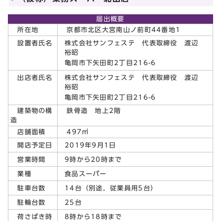
届出概要
所在地
京都市北区大宮南山ノ前町44番地1
株式会社サンフェステ 代表取締役 渡辺
設置者氏名
裕昭
亀岡市下矢田町2丁目216-6
株式会社サンフェステ 代表取締役 渡辺
出店者氏名
裕昭
亀岡市下矢田町2丁目216-6
建築物の構
鉄骨造 地上2階
造
店舗面積
497㎡
2019年9月1日
開店予定日
9時から20時まで
営業時間
食品スーパー
業種
14台（別途，従業員用5台）
駐車台数
25台
駐輪台数
8時から18時まで
荷さばき時