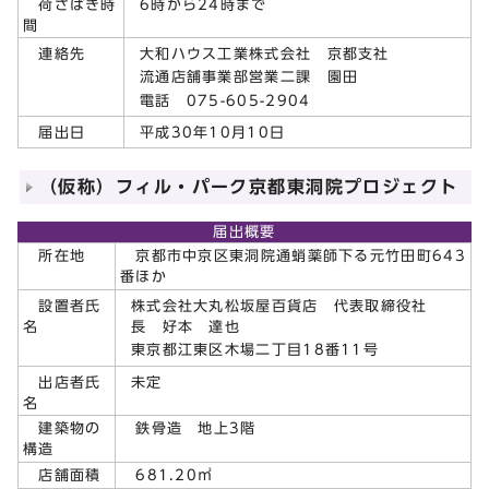
6時から24時まで
荷さばき時
間
大和ハウス工業株式会社 京都支社
連絡先
流通店舗事業部営業二課 園田
電話 075-605-2904
平成30年10月10日
届出日
（仮称）フィル・パーク京都東洞院プロジェクト
届出概要
所在地
京都市中京区東洞院通蛸薬師下る元竹田町643
番ほか
株式会社大丸松坂屋百貨店 代表取締役社
設置者氏
長 好本 達也
名
東京都江東区木場二丁目18番11号
未定
出店者氏
名
建築物の
鉄骨造 地上3階
構造
店舗面積
681.20㎡