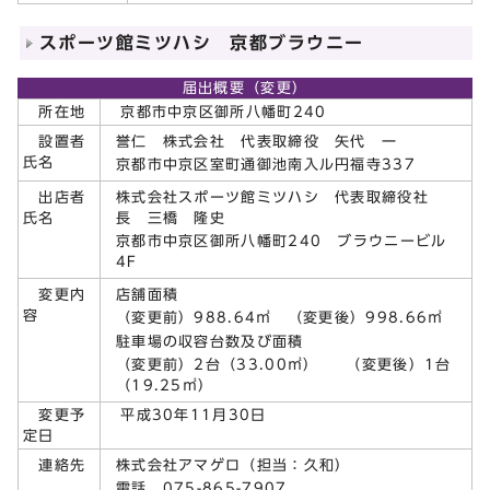
スポーツ館ミツハシ 京都ブラウニー
届出概要（変更）
所在地
京都市中京区御所八幡町240
誉仁 株式会社 代表取締役 矢代 一
設置者
氏名
京都市中京区室町通御池南入ル円福寺337
株式会社スポーツ館ミツハシ 代表取締役社
出店者
長 三橋 隆史
氏名
京都市中京区御所八幡町240 ブラウニービル
4F
店舗面積
変更内
容
（変更前）988.64㎡ （変更後）998.66㎡
駐車場の収容台数及び面積
（変更前）2台（33.00㎡） （変更後）1台
（19.25㎡）
変更予
平成30年11月30日
定日
株式会社アマゲロ（担当：久和）
連絡先
電話 075-865-7907