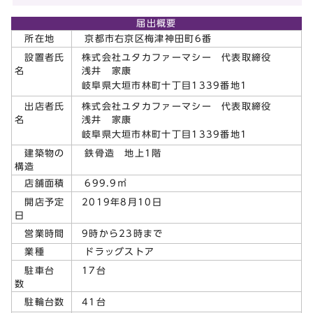
届出概要
所在地
京都市右京区梅津神田町6番
株式会社ユタカファーマシー 代表取締役
設置者氏
浅井 家康
名
岐阜県大垣市林町十丁目1339番地1
株式会社ユタカファーマシー 代表取締役
出店者氏
浅井 家康
名
岐阜県大垣市林町十丁目1339番地1
建築物の
鉄骨造 地上1階
構造
店舗面積
699.9㎡
2019年8月10日
開店予定
日
9時から23時まで
営業時間
業種
ドラッグストア
17台
駐車台
数
41台
駐輪台数