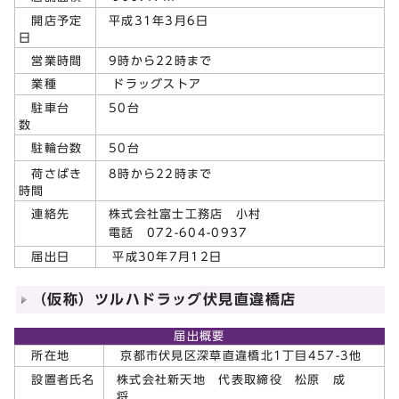
平成31年3月6日
開店予定
日
9時から22時まで
営業時間
業種
ドラッグストア
50台
駐車台
数
50台
駐輪台数
8時から22時まで
荷さばき
時間
株式会社富士工務店 小村
連絡先
電話 072-604-0937
届出日
平成30年7月12日
（仮称）ツルハドラッグ伏見直違橋店
届出概要
所在地
京都市伏見区深草直違橋北1丁目457-3他
株式会社新天地 代表取締役 松原 成
設置者氏名
将