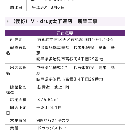
届出日
平成30年8月6日
（仮称）V・drug太子道店 新築工事
届出概要
所在地
京都市中京区西ノ京小堀池町10-1,10-2
中部薬品株式会社 代表取締役 高巣 基
設置者氏
彦
名
岐阜県多治見市高根町4丁目29番地
中部薬品株式会社 代表取締役 高巣 基
出店者氏
彦
名
岐阜県多治見市高根町4丁目29番地
建築物の
鉄骨造 地上1階
構造
店舗面積
876.82㎡
平成31年4月
開店予定
日
9時から21時まで
営業時間
業種
ドラッグストア