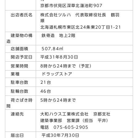
京都市伏見区深草北蓮池町907
株式会社ツルハ 代表取締役社長 鶴羽
出店者氏名
順
北海道札幌市東区北24条東20丁目1-21
建築物の構
鉄骨造 地上2階
造
店舗面積
507.84㎡
平成31年8月30日
開店予定日
8時から24時まで（予定）
営業時間
業種
ドラッグストア
21台
駐車台数
46台
駐輪台数
5時から24時まで
荷さばき時
間
大和ハウス工業株式会社 京都支社
連絡先
建築事業部 営業課（担当 平井）
電話 075-605-2905
届出日
平成30年7月30日