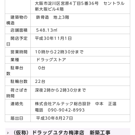
大阪市淀川区宮原4丁目5番36号 セントラル
新大阪ビル4階
建築物の
鉄骨造 地上3階
構造
店舗面積
548.13㎡
平成30年11月1日
開店予定
日
10時から22時30分まで
営業時間
業種
ドラッグストア
0台
駐車台
数
22台
駐輪台数
深夜2時から2時30分まで
荷さばき
時間
株式会社アルテック総合設計 中本 正温
連絡先
電話 090-9042-8993
届出日
平成30年8月27日
（仮称）ドラッグユタカ梅津店 新築工事