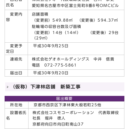
氏名
愛知県名古屋市中区富士見町8番8号OMCビル
店舗面積
変更内
容
（変更前）549.88㎡ （変更後）594.37㎡
駐輪場の収容台数及び面積
（変更前）14台（14㎡） （変更後）29台
（29㎡）
変更予
平成30年9月25日
定日
株式会社ゲオホールディングス 中井 信貴
連絡先
電話 072-775-5861
届出日
平成30年9月20日
（仮称）下津林店舗 新築工事
届出概要
所在地
京都市西京区下津林東大般若町25他
株式会社コスモコーポレーション 代表取締役
設置者氏
社長 堀井 徳人
名
京都府向日市向日町南山37