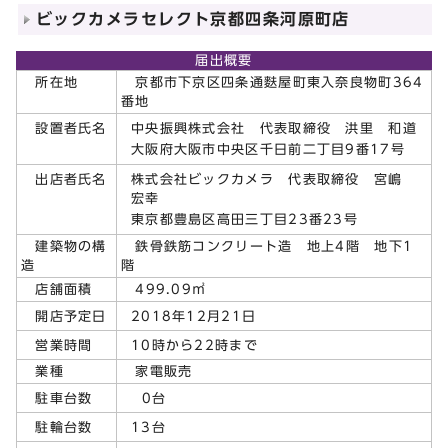
ビックカメラセレクト京都四条河原町店
届出概要
所在地
京都市下京区四条通麩屋町東入奈良物町364
番地
中央振興株式会社 代表取締役 洪里 和道
設置者氏名
大阪府大阪市中央区千日前二丁目9番17号
株式会社ビックカメラ 代表取締役 宮嶋
出店者氏名
宏幸
東京都豊島区高田三丁目23番23号
建築物の構
鉄骨鉄筋コンクリート造 地上4階 地下1
造
階
店舗面積
499.09㎡
2018年12月21日
開店予定日
10時から22時まで
営業時間
業種
家電販売
0台
駐車台数
13台
駐輪台数