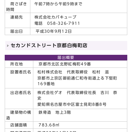
午前7時から午前9時まで
荷さばき
時間
株式会社カバキューブ
連絡先
電話 058-326-7911
届出日
平成30年9月12日
セカンドストリート京都白梅町店
届出概要
所在地
京都市北区北野紅梅町49番
松村株式会社 代表取締役 松村 滋
設置者氏名
京都市上京区御前通仁和寺街道上る下堅町
169番地
株式会社ゲオ 代表取締役社長 吉川 恭
出店者氏名
史
愛知県名古屋市中区富士見町8番8号
建築物の構
鉄骨造 地上3階
造
店舗面積
783.68㎡