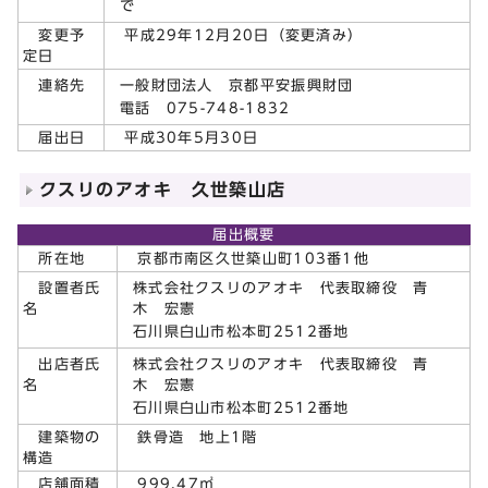
で
変更予
平成29年12月20日（変更済み）
定日
一般財団法人 京都平安振興財団
連絡先
電話 075-748-1832
届出日
平成30年5月30日
クスリのアオキ 久世築山店
届出概要
所在地
京都市南区久世築山町103番1他
株式会社クスリのアオキ 代表取締役 青
設置者氏
木 宏憲
名
石川県白山市松本町2512番地
株式会社クスリのアオキ 代表取締役 青
出店者氏
木 宏憲
名
石川県白山市松本町2512番地
建築物の
鉄骨造 地上1階
構造
店舗面積
999.47㎡