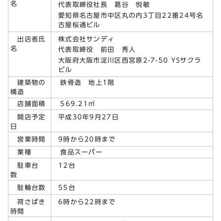
名
代表取締役社長 葛谷 悦敏
愛知県名古屋市中区丸の内3丁目22番24号名
古屋桜通ビル
株式会社サンディ
出店者氏
名
代表取締役 前田 秀人
大阪府大阪市淀川区西宮原2-7-50 YSサクラ
ビル
建築物の
鉄骨造 地上1階
構造
店舗面積
569.21㎡
平成30年9月27日
開店予定
日
9時から20時まで
営業時間
業種
食品スーパー
12台
駐車台
数
55台
駐輪台数
6時から22時まで
荷さばき
時間