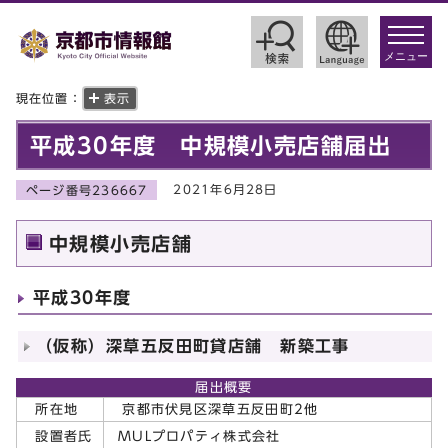
toggle
navigat
メニュー
現在位置：
表示
平成30年度 中規模小売店舗届出
2021年6月28日
ページ番号236667
中規模小売店舗
平成30年度
（仮称）深草五反田町貸店舗 新築工事
届出概要
所在地
京都市伏見区深草五反田町2他
MULプロパティ株式会社
設置者氏