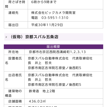
6時から9時まで
荷さばき時
間
株式会社ビックカメラ開発室
連絡先
電話 03-5951-1310
平成30年11月29日
届出日
（仮称）京都スバル五条店
届出概要
所在地
京都市右京区西院西溝崎町1,2,3,13
京都スバル自動車株式会社 代表取締役社
設置者氏
長 井上 哲夫
名
京都市南区吉祥院石原堂ノ後西町5
京都スバル自動車株式会社 代表取締役社
出店者氏
長 井上 哲夫
名
京都市南区吉祥院石原堂ノ後西町5
建築物の
鉄骨造 地上2階
構造
店舗面積
436.02㎡