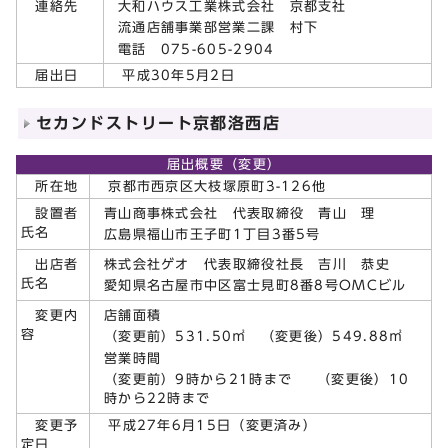
大和ハウス工業株式会社 京都支社
連絡先
流通店舗事業部営業二課 村下
電話 075-605-2904
届出日
平成30年5月2日
セカンドストリート京都洛西店
届出概要（変更）
所在地
京都市西京区大枝塚原町3-126他
青山商事株式会社 代表取締役 青山 理
設置者
氏名
広島県福山市王子町1丁目3番5号
株式会社ゲオ 代表取締役社長 吉川 恭史
出店者
氏名
愛知県名古屋市中区富士見町8番8号OMCビル
店舗面積
変更内
容
（変更前）531.50㎡ （変更後）549.88㎡
営業時間
（変更前）9時から21時まで （変更後）10
時から22時まで
変更予
平成27年6月15日（変更済み）
定日