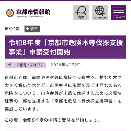
toggle
navigat
メニュー
現在位置：
表示
令和8年度「京都市危険木等伐採支援
事業」申請受付開始
2026年4月22日
ページ番号352677
京都市では、道路や民家等に隣接する森林で、枯れた木や
大きく傾いた木など、市民生活に影響を及ぼす恐れのある
危険木について、自治会等が未然に伐採するために必要な
経費の一部を支援する「京都市危険木等伐採支援事業」を
実施しています。
この度、令和8年度の申請の受付を開始します。