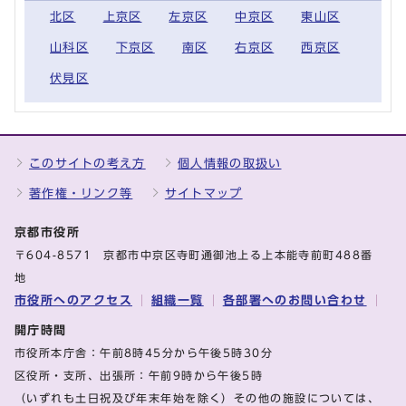
北区
上京区
左京区
中京区
東山区
山科区
下京区
南区
右京区
西京区
伏見区
このサイトの考え方
個人情報の取扱い
著作権・リンク等
サイトマップ
京都市役所
〒604-8571 京都市中京区寺町通御池上る上本能寺前町488番
地
市役所へのアクセス
組織一覧
各部署へのお問い合わせ
開庁時間
市役所本庁舎：午前8時45分から午後5時30分
区役所・支所、出張所：午前9時から午後5時
（いずれも土日祝及び年末年始を除く）その他の施設については、