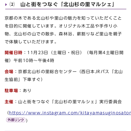
⑵ 山と街をつなぐ「北山杉の里マルシェ」
京都の木である北山杉や里山の魅力を知っていただくこと
を目的に開催しています。オリジナル木工品や手作り小
物、北山杉の山での散歩、森林浴、薪割りなど里山を親子
で体験していただけます。
開催日時
：11月23日（土曜日・祝日）（毎月第4土曜日開
催）午前10時～午後4時
会場
：京都北山杉の里総合センター（西日本JRバス「北山
生協前」下車すぐ）
駐車場
：あり
主催
：山と街をつなぐ「北山杉の里マルシェ」実行委員会
（
https://www.instagram.com/kitayamasuginosato
）