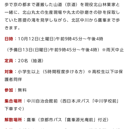
歩で京の都まで運搬した山道（京道）を現役北山林業家と
一緒に、北山丸太の生産現場や丸太の砂磨きの砂を採取し
ていた菩提の滝を見学しながら、北区中川から鷹峯まで歩
きます。
日時
：10月12日(土曜日)午前9時45分～午後4時
（予備日13日(日曜日)午前9時45分～午後4時）※雨天中止
定員
：20名（抽選）
対象
：小学生以上（5時間程度歩ける方）※高校生以下は保
護者同伴
参加
：無料
集合場所
：中川自治会館前（西日本JRバス「中川学校前」
下車すぐ）
解散場所
：鷹峯（京都市バス「鷹峯源光庵前」付近）