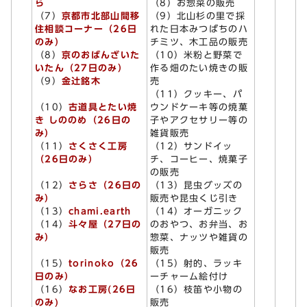
ら
（8）お惣菜の販売
（7）
京都市北部山間移
（9）北山杉の里で採
住相談コーナー（26日
れた日本みつばちのハ
のみ）
チミツ、木工品の販売
（8）
京のおばんざいた
（10）米粉と野菜で
いたん（27日のみ）
作る畑のたい焼きの販
（9）
金辻銘木
売
（11）クッキー、パ
（10）
古道具とたい焼
ウンドケーキ等の焼菓
き しののめ（26日の
子やアクセサリー等の
み）
雑貨販売
（11）
さくさく工房
（12）サンドイッ
（26日のみ）
チ、コーヒー、焼菓子
の販売
（12）
さらさ（26日の
（13）昆虫グッズの
み）
販売や昆虫くじ引き
（13）
chami.earth
（14）オーガニック
（14）
斗々屋（27日の
のおやつ、お弁当、お
み）
惣菜、ナッツや雑貨の
販売
（15）
torinoko（26
（15）射的、ラッキ
日のみ）
ーチャーム絵付け
（16）
なお工房(26日
（16）枝笛や小物の
のみ)
販売