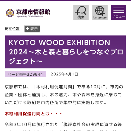
toggle
navigat
メニュー
現在位置：
表示
KYOTO WOOD EXHIBITION
2024～木と森と暮らしをつなぐプロ
ジェクト～
2025年4月1日
ページ番号329844
京都市では、「木材利用促進月間」である10月に、市内の
企業・団体と連携し、木の魅力、木や森林を身近に感じて
いただける取組を市内各所で集中的に実施します。
木材利用促進月間とは・・・
令和3年10月に施行された「脱炭素社会の実現に資する等