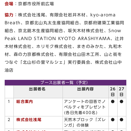
会場
：京都市役所前広場
協力
：株式会社浅尾、有限会社岩井木材、kyo-aroma
Breath、京都北山丸太生産協同組合、京都府建築工業協同
組合、京北銘木生産協同組合、坂矢木材株式会社、Snow
Peak LAND STATION KYOTO ARASHIYAMA、辻井
木材株式会社、ホリモク株式会社、まきのみかた、丸和木
材、森の力京都株式会社、有限会社山田木工所、山と街を
つなぐ「北山杉の里マルシェ」実行委員会、株式会社山中
油店
ブース出展者一覧（予定）
出展者名
出展内容
26
27
日
日
1
総合案内
アンケートの回答でノ
●
●
ベルティをプレゼント
(各日先着400名)
2
株式会社浅尾
天然木ブロック「ズレ
●
●
ンガ」の体験