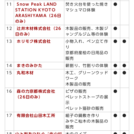
11
Snow Peak LAND
焚き火台を使った焼き
●
STATION KYOTO
マシュマロ体験
ARASHIYAMA（26日
のみ）
12
辻井木材株式会社（26
木製品の販売、木製ジ
●
日のみ）
ャングルジム等の体験
13
ホリモク株式会社
小物入れ、ペン立て作
●
●
り
京都府産桧の日用品の
販売
14
まきのみかた
薪割り、竹割りの体験
●
●
15
丸和木材
木工、グリーンウッド
●
●
ワーク
木製品の販売
16
森の力京都株式会社
ピザの販売
●
（26日のみ）
ペレットストーブの展
示
ペレット猫砂の販売
17
有限会社山田木工所
組子の鍋敷き作り
●
●
みやこ杣木の木製品の
販売