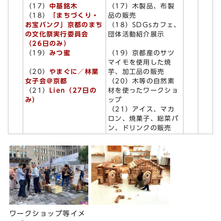
（17）
中基銘木
（17）木製品、布製
（18）
「まちづくり・
品の販売
お宝バンク」京都のまち
（18）SDGsカフェ、
の文化祭実行委員会
団体活動紹介展示
（26日のみ）
（19）
みつ蜜
（19）京都産のサツ
マイモを使用した焼
（20）
やまぐに／林業
芋、加工品の販売
女子会＠京都
（20）木等の自然素
（21）
Lien（27日の
材を使ったワークショ
み）
ップ
（21）アイス、マカ
ロン、焼菓子、総菜パ
ン、ドリンクの販売
ワークショップ等イメ