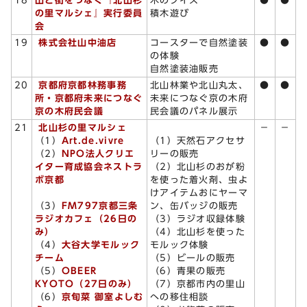
18
山と街をつなぐ『北山杉
木のクイズ
●
●
の里マルシェ』実行委員
積木遊び
会
19
株式会社山中油店
コースターで自然塗装
●
●
の体験
自然塗装油販売
20
京都府京都林務事務
北山林業や北山丸太、
●
●
所・京都府未来につなぐ
未来につなぐ京の木府
京の木府民会議
民会議のパネル展示
21
北山杉の里マルシェ
－
－
（1）
Art.de.vivre
（1）天然石アクセサ
（2）
NPO法人クリエ
リーの販売
イター育成協会ネストラ
（2）北山杉のおが粉
ボ京都
を使った着火剤、虫よ
けアイテムおにヤーマ
（3）
FM797京都三条
ン、缶バッジの販売
ラジオカフェ（26日の
（3）ラジオ収録体験
み）
（4）北山杉を使った
（4）
大谷大学モルック
モルック体験
チーム
（5）ビールの販売
（5）
OBEER
（6）青果の販売
KYOTO（27日のみ）
（7）京都市内の里山
（6）
京旬菜 御室よしむ
への移住相談