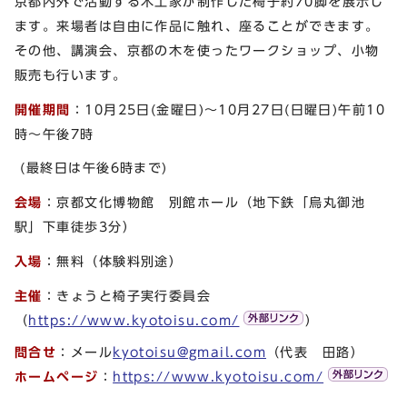
京都内外で活動する木工家が制作した椅子約70脚を展示し
ます。来場者は自由に作品に触れ、座ることができます。
その他、講演会、京都の木を使ったワークショップ、小物
販売も行います。
開催期間
：10月25日(金曜日)〜10月27日(日曜日)午前10
時～午後7時
(最終日は午後6時まで)
会場
：京都文化博物館 別館ホール（地下鉄「烏丸御池
駅」下車徒歩3分）
入場
：無料（体験料別途）
主催
：きょうと椅子実行委員会
（
https://www.kyotoisu.com/
）
問合せ
：メール
kyotoisu@gmail.com
（代表 田路）
ホームページ
：
https://www.kyotoisu.com/