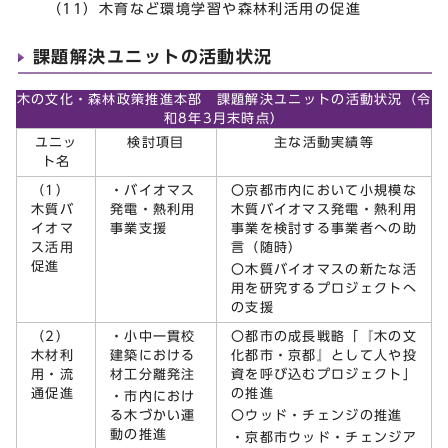
（11）木育など環境学習や森林利活用の促進
課題解決ユニットの活動状況
木の文化・森林政策推進本部 課題解決ユニットの活動状況（令
和8年3月末時点）
ユニッ
検討項目
主な活動実績等
ト名
（1）
・バイオマス
〇京都市内において小規模な
木質バ
発電・熱利用
木質バイオマス発電・熱利用
イオマ
事業支援
事業を検討する事業者への助
ス活用
言（随時）
促進
〇木質バイオマスの新たな活
用を研究するプロジェクトへ
の支援
（2）
・小中一貫校
〇都市の成長戦略「『木の文
木材利
建築における
化都市・京都』として人や投
用・流
材工分離発注
資を呼び込むプロジェクト」
通促進
の推進
・市内におけ
る木づかい運
〇ウッド・チェンジの推進
動の推進
・京都市ウッド・チェンジア