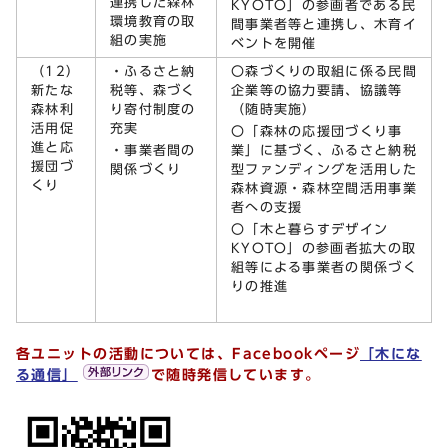
連携した森林
KYOTO」の参画者である民
環境教育の取
間事業者等と連携し、木育イ
組の実施
ベントを開催
（12）
・ふるさと納
〇森づくりの取組に係る民間
新たな
税等、森づく
企業等の協力要請、協議等
森林利
り寄付制度の
（随時実施）
活用促
充実
〇「森林の応援団づくり事
進と応
・事業者間の
業」に基づく、ふるさと納税
援団づ
関係づくり
型ファンディングを活用した
くり
森林資源・森林空間活用事業
者への支援
〇「木と暮らすデザイン
KYOTO」の参画者拡大の取
組等による事業者の関係づく
りの推進
各ユニットの活動については、Facebookページ
「木にな
る通信」
で随時発信しています。