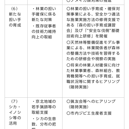
〇ノメイガ類対策の推進
（6）
・林業の担い
〇林業の担い手育成・確保対
新たな
手確保に係る
策事業による、安全かつ適法
担い手
新たな対策
な施業実施方法の修得支援で
の育成
ある「森の担い手育成講習
・既存従事者
会」及び「“安全な伐倒”基礎
の技術力維持
技術向上研修」を開催
向上の取組
〇天然林等整備促進モデル事
業による、林業関係者が森林
の整備方法や技術を習得する
ための研修会や視察の実施
〇将来の林業人材確保に向け
た林業事業者、森林組合、教
育機関等への担い手育成、就
職状況等に関するヒアリング
（随時実施）
（7）
・京北地域の
〇猟友会等へのヒアリング
シカ・
若手猟師等の
（随時実施）
イノシ
取組支援
〇市内ジビエ生産者支援
シ等の
・シカの生息
活用
数、分布の把