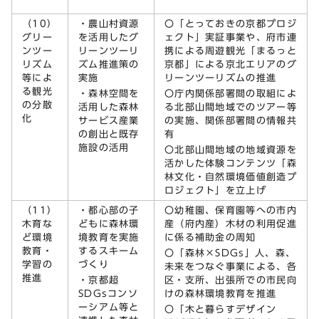
（10）
・農山村資源
〇「とっておきの京都プロジ
グリー
を活用したグ
ェクト」実証事業や、府市連
ンツー
リーンツーリ
携による周遊観光「まるっと
リズム
ズム推進策の
京都」による京北エリアのグ
等によ
実施
リーンツーリズムの推進
る観光
・森林空間を
〇庁内関係部署間の取組によ
の分散
活用した森林
る北部山間地域でのツアー等
化
サービス産業
の実施、関係部署間の情報共
の創出と既存
有
施設の活用
〇北部山間地域の地域資源を
活かした体験コンテンツ「森
林文化・自然環境価値創造プ
ロジェクト」を立上げ
（11）
・都心部の子
〇幼稚園、保育園等への市内
木育な
どもに森林環
産（府内産）木材の利用促進
ど環境
境教育を実施
に係る補助金の周知
教育・
するスキーム
〇「森林×SDGs」人、森、
学習の
づくり
未来をつなぐ事業による、各
推進
・京都超
区・支所、出張所での市民向
SDGsコンソ
けの森林環境教育を推進
ーシアム等と
〇「木と暮らすデザイン