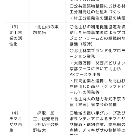
〇公共建築物整備における材
工分離発注の仕組みづくり
・材工分離発注の課題の検証
（3）
・北山杉の販
〇北山杉の利用促進協定を締
北山林
路開拓
結した民間事業者によるプロ
業の活
ジェクトチームとの継続的な
性化
協議（随時）
〇北山林業ブランド化プロモ
ーション業務
・大阪万博 関西パビリオン
京都ブースにおいて北山杉
PRブースを出展
・民間企業と連携した北山杉
を使用した商品（クラフトビ
ール）の開発等
・北山丸太の魅力を知る京の
宿「柊家」見学会の開催
（4）
・採取、加
〇地域の担い手グループ及び
チマキ
工、販売を行
ボランティアによるチマキザ
ザサ再
う担い手の裾
サ採取・選別作業、防鹿柵の
生
野拡大
点検、チマキザサの移植等の