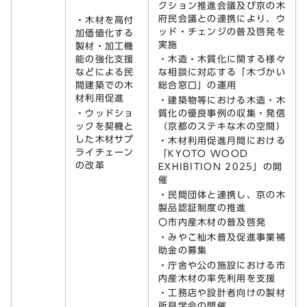
クション推進会議及び京の木
府民会議との連携により、ウ
・木材を高付
ッド・チェンジの普及啓発を
加価値化する
実施
製材・加工機
能の強化支援
・木造・木質化に関する様々
などによる民
な相談に対応する「木づかい
間建築での木
総合窓口」の運用
材利用促進
・建築物等における木造・木
・ウッドショ
質化の優良事例の収集・発信
ックを契機と
（京都のステキな木の空間）
した木材サプ
・木材利用促進月間における
ライチェーン
「KYOTO WOOD
の改革
EXHIBITION 2025」の開
催
・民間団体と連携し、京の木
製品認証制度の推進
〇市内産木材の普及啓発
・みやこ杣木普及促進事業補
助金の募集
・庁舎や公の施設における市
内産木材の率先利用を支援
・工務店や設計者向けの製材
所見学会の開催