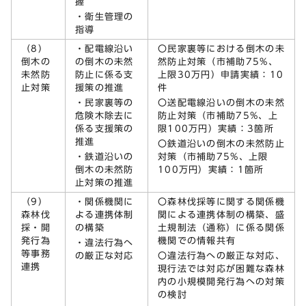
握
・衛生管理の
指導
（8）
・配電線沿い
〇民家裏等における倒木の未
倒木の
の倒木の未然
然防止対策（市補助75%、
未然防
防止に係る支
上限30万円）申請実績：10
止対策
援策の推進
件
・民家裏等の
〇送配電線沿いの倒木の未然
危険木除去に
防止対策（市補助75%、上
係る支援策の
限100万円）実績：3箇所
推進
〇鉄道沿いの倒木の未然防止
・鉄道沿いの
対策（市補助75%、上限
倒木の未然防
100万円）実績：1箇所
止対策の推進
（9）
・関係機関に
〇森林伐採等に関する関係機
森林伐
よる連携体制
関による連携体制の構築、盛
採・開
の構築
土規制法（通称）に係る関係
発行為
機関での情報共有
・違法行為へ
等事務
の厳正な対応
〇違法行為への厳正な対応、
連携
現行法では対応が困難な森林
内の小規模開発行為への対策
の検討