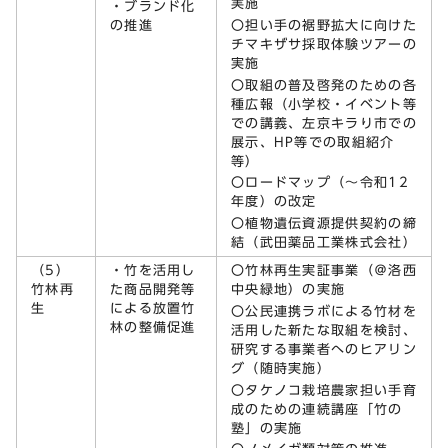
実施
・ブランド化
の推進
〇担い手の裾野拡大に向けた
チマキザサ採取体験ツアーの
実施
〇取組の普及啓発のための各
種広報（小学校・イベント等
での講義、左京キラり市での
展示、HP等での取組紹介
等）
〇ロードマップ（～令和12
年度）の改定
〇植物遺伝資源提供契約の締
結（武田薬品工業株式会社）
（5）
・竹を活用し
〇竹林再生実証事業（＠洛西
竹林再
た商品開発等
中央緑地）の実施
生
による放置竹
〇公民連携ラボによる竹材を
林の整備促進
活用した新たな取組を検討、
研究する事業者へのヒアリン
グ（随時実施）
〇タケノコ栽培農家担い手育
成のための連続講座「竹の
塾」の実施