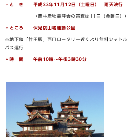
＊と き 平成23
年11
月12
日（土曜日） 雨天決行
（農林産物品評会の審査は11日（金曜日））
＊ところ 伏見桃山城運動公園
※地下鉄「竹田駅」西口ロータリー近くより無料シャトル
バス運行
＊時 間 午前10時～午後3時30分