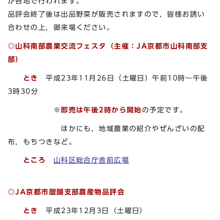
が各地で行われます。
品評会終了後は出品野菜が販売されますので，皆様お誘い
合わせの上，御来場ください。
◎山科南部農業交流フェスタ（主催：JA京都市山科南部支
部）
とき
平成23年11月26日（土曜日）午前10時～午後
3時30分
※
即売は午後2時から開始
の予定です。
ほかにも，地域農業の紹介やぜんざいの配
布，もちつきなど。
ところ
山科区総合庁舎前広場
◎JA京都市醍醐支部農産物品評会
とき
平成23年12月3日（土曜日）