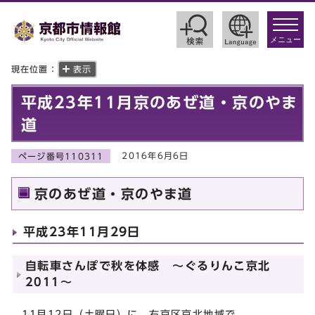
toggle
navigat
メニュー
現在位置：
表示
平成23年11月京のあぜ道・京のやま
道
2016年6月6日
ページ番号110311
京のあぜ道・京のやま道
平成23年11月29日
自転車さんぽで秋を体感 ～ぐるりんこ京北
2011～
11月12日（土曜日）に，右京区京北地域で