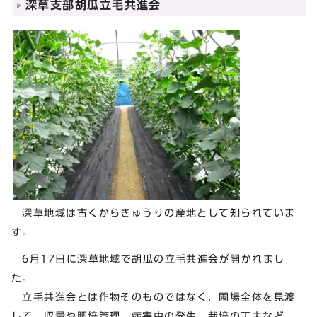
深草支部胡瓜立毛共進会
深草地域は古くからきゅうりの産地として知られていま
す。
6月17日に深草地域で胡瓜の立毛共進会が開かれまし
た。
立毛共進会とは作物そのものではなく，圃場全体を見渡
して，収量や肥培管理，病害虫の発生，栽培の工夫など，