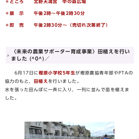
＊ところ 北野天満宮 中の森広場
＊展 示 午後2
時～午後2
時30
分
＊即 売 午後2
時30
分～（売切れ次第終了）
〈未来の農業サポーター育成事業〉田植えを行い
ました (^0^)／
6月17日に
樫原小学校5年生
が樫原農協青年部やPTAの
協力のもと，
田植え
を行いました。
水を張った田んぼに一斉に入り，一列に並んで苗を植えま
した。