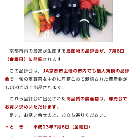
京都市内の農家が生産する
農産物の品評会が，7月8日
（金曜日）に開催
されます。
この品評会は，
JA京都市主催の市内でも最大規模の品評
会
で，旬の夏野菜を中心に丹精こめて栽培された農産物が
1,000点以上出品されます。
これら品評会に出品された
高品質の農産物は，即売会で
お買い求めいただけます
。
是非，お誘い合せの上，お立ち寄りください。
＊と き 平成23
年7
月8
日（金曜日）