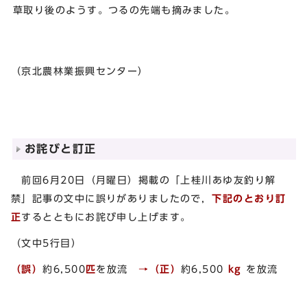
草取り後のようす。つるの先端も摘みました。
（京北農林業振興センター）
お詫びと訂正
前回6月20日（月曜日）掲載の「上桂川あゆ友釣り解
禁」記事の文中に誤りがありましたので，
下記のとおり訂
正
するとともにお詫び申し上げます。
（文中5行目）
（誤）
約6,500
匹
を放流
→（正）
約6,500
kg
を放流