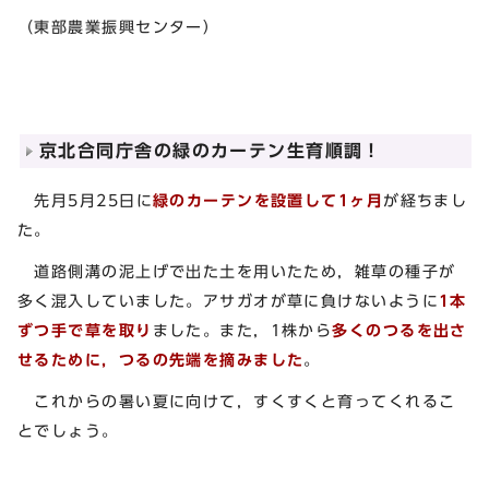
（東部農業振興センター）
京北合同庁舎の緑のカーテン生育順調！
先月5月25日に
緑のカーテンを設置して1ヶ月
が経ちまし
た。
道路側溝の泥上げで出た土を用いたため，雑草の種子が
多く混入していました。アサガオが草に負けないように
1本
ずつ手で草を取り
ました。また，1株から
多くのつるを出さ
せるために，つるの先端を摘みました
。
これからの暑い夏に向けて，すくすくと育ってくれるこ
とでしょう。