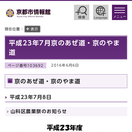
toggle
navigat
メニュー
現在位置：
表示
平成23年7月京のあぜ道・京のやま
道
2016年6月6日
ページ番号103692
京のあぜ道・京のやま道
平成23年7月8日
山科区農業祭のお知らせ