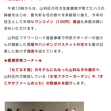
午前10時からは，山科区の花き生産農家が育てたハスの
鉢植をはじめ，夏を彩る花の数々を多数取り揃え，今年の
目玉としてお得な
ワンコイン（100円）商品
も多数お買い
求めいただけます。
山科区フラワーロード推進事業で市民サポーターの皆さ
んが植栽した
花壇やハンギングバスケットの花々
も夏の日
差しに負けず
見頃
を迎えています。
★農業啓発コーナー★
「もてなす君」のモデルにもなった山科なすの展示
や，
山科区内で開設している
「大宅フラワーガーデン」や「す
こやかファームおとわ」の取組みを紹介
します。