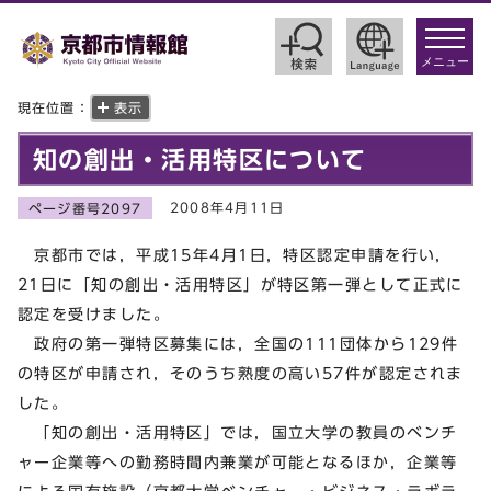
toggle
navigat
メニュー
現在位置：
表示
知の創出・活用特区について
2008年4月11日
ページ番号2097
京都市では，平成15年4月1日，特区認定申請を行い，
21日に「知の創出・活用特区」が特区第一弾として正式に
認定を受けました。
政府の第一弾特区募集には，全国の111団体から129件
の特区が申請され，そのうち熟度の高い57件が認定されま
した。
「知の創出・活用特区」では，国立大学の教員のベンチ
ャー企業等への勤務時間内兼業が可能となるほか，企業等