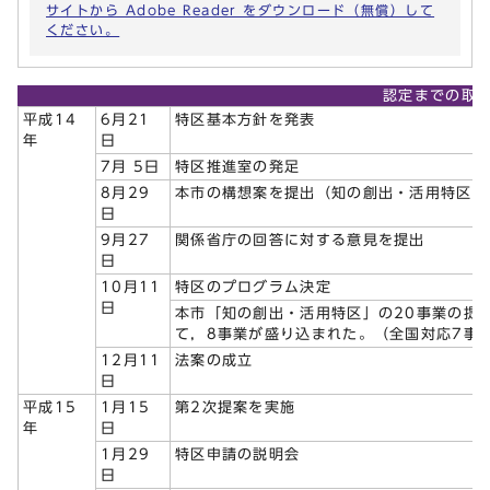
サイトから Adobe Reader をダウンロード（無償）して
ください。
認定までの取
平成14
6月21
特区基本方針を発表
年
日
7月 5日
特区推進室の発足
8月29
本市の構想案を提出（知の創出・活用特区」
日
9月27
関係省庁の回答に対する意見を提出
日
10月11
特区のプログラム決定
日
本市「知の創出・活用特区」の20事業の提
て，8事業が盛り込まれた。（全国対応7事
12月11
法案の成立
日
平成15
1月15
第2次提案を実施
年
日
1月29
特区申請の説明会
日