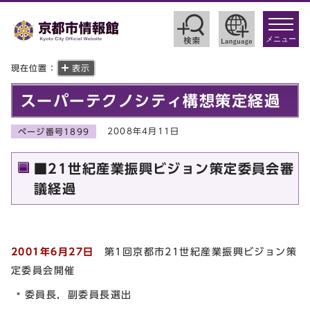
toggle
navigat
メニュー
現在位置：
表示
スーパーテクノシティ構想策定経過
2008年4月11日
ページ番号1899
■21世紀産業振興ビジョン策定委員会審
議経過
2001年6月27日
第1回京都市21世紀産業振興ビジョン策
定委員会開催
委員長，副委員長選出