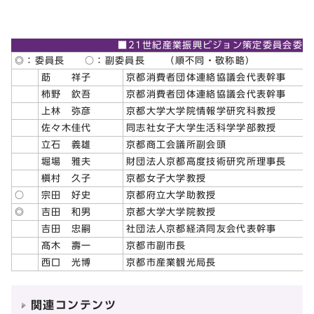
■21世紀産業振興ビジョン策定委員会委員
◎：委員長 ○：副委員長 （順不同・敬称略）
莇 祥子
京都消費者団体連絡協議会代表幹事
柿野 欽吾
京都消費者団体連絡協議会代表幹事
上林 弥彦
京都大学大学院情報学研究科教授
佐々木佳代
同志社女子大学生活科学学部教授
立石 義雄
京都商工会議所副会頭
堀場 雅夫
財団法人京都高度技術研究所理事長
槇村 久子
京都女子大学教授
○
宗田 好史
京都府立大学助教授
◎
吉田 和男
京都大学大学院教授
吉田 忠嗣
社団法人京都経済同友会代表幹事
髙木 壽一
京都市副市長
西口 光博
京都市産業観光局長
関連コンテンツ