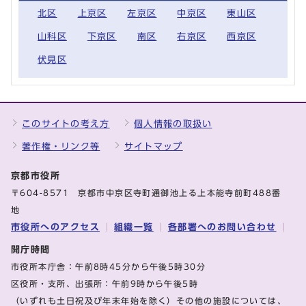
北区
上京区
左京区
中京区
東山区
山科区
下京区
南区
右京区
西京区
伏見区
このサイトの考え方
個人情報の取扱い
著作権・リンク等
サイトマップ
京都市役所
〒604-8571 京都市中京区寺町通御池上る上本能寺前町488番
地
市役所へのアクセス
組織一覧
各部署へのお問い合わせ
開庁時間
市役所本庁舎：午前8時45分から午後5時30分
区役所・支所、出張所：午前9時から午後5時
（いずれも土日祝及び年末年始を除く）その他の施設については、