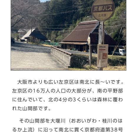
大阪市よりも広い左京区は南北に長～いです。
左京区の16万人の人口の大部分が、南の平野部
に住んでいて、北の4分の3くらいは森林に覆わ
れた山間部です。
その山間部を大堰川（おおいがわ・桂川のは
るか上流）に沿って南北に貫く京都府道第38号