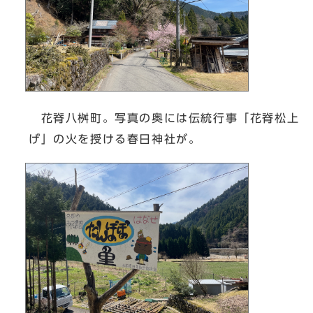
花脊八桝町。写真の奥には伝統行事「花脊松上
げ」の火を授ける春日神社が。