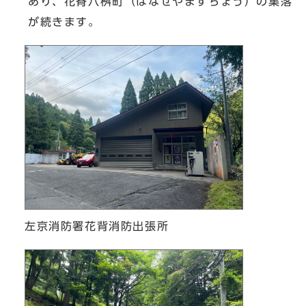
あり、花脊八桝町（はなせやますちょう）の集落
が続きます。
左京消防署花背消防出張所