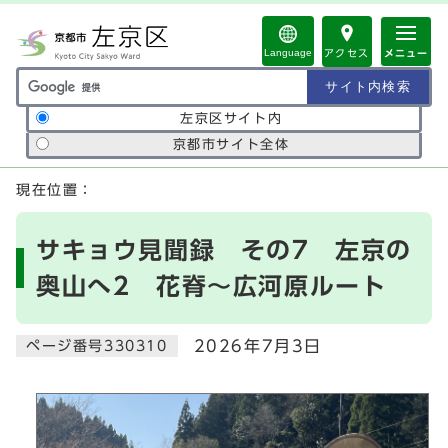
ページの先頭です
Language
アクセス
メニュー
サイト内検索の範囲
左京区サイト内
京都市サイト全体
ここから本文です
現在位置：
サキョウ見聞録 その7 左京の
奥山へ2 花脊～広河原ルート
2026年7月3日
ページ番号330310