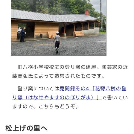
旧八桝小学校校庭の登り窯の建屋。陶芸家の近
藤高弘氏によって造営されたものです。
登り窯については
見聞録その4「花脊八桝の登
り窯（はなせやますののぼりがま）」
で書いてい
ますので、こちらもどうぞ。
松上げの里へ