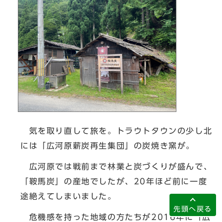
気を取り直して旅を。トラウトタウンの少し北
には「広河原薪炭再生集団」の炭焼き窯が。
広河原では戦前まで林業と炭づくりが盛んで、
「鞍馬炭」の産地でしたが、20年ほど前に一度
途絶えてしまいました。
先頭へ戻る
危機感を持った地域の方たちが2016年に「広