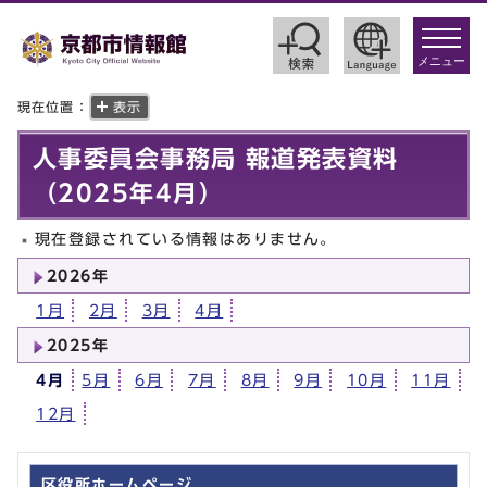
toggle
navigat
メニュー
現在位置：
表示
人事委員会事務局 報道発表資料
（2025年4月）
現在登録されている情報はありません。
2026年
1月
2月
3月
4月
2025年
4月
5月
6月
7月
8月
9月
10月
11月
12月
区役所ホームページ