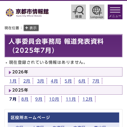
toggle
navigat
メニュー
現在位置：
表示
人事委員会事務局 報道発表資料
（2025年7月）
現在登録されている情報はありません。
2026年
1月
2月
3月
4月
5月
6月
7月
2025年
7月
8月
9月
10月
11月
12月
区役所ホームページ