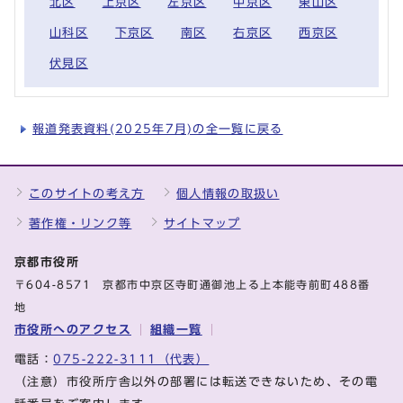
北区
上京区
左京区
中京区
東山区
山科区
下京区
南区
右京区
西京区
伏見区
報道発表資料(2025年7月)の全一覧に戻る
このサイトの考え方
個人情報の取扱い
著作権・リンク等
サイトマップ
京都市役所
〒604-8571 京都市中京区寺町通御池上る上本能寺前町488番
地
市役所へのアクセス
組織一覧
電話：
075-222-3111（代表）
（注意）市役所庁舎以外の部署には転送できないため、その電