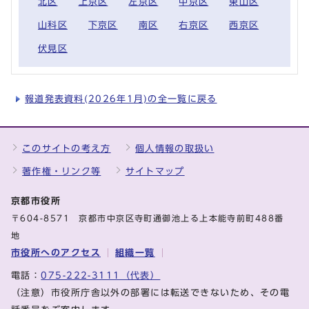
北区
上京区
左京区
中京区
東山区
山科区
下京区
南区
右京区
西京区
伏見区
報道発表資料(2026年1月)の全一覧に戻る
このサイトの考え方
個人情報の取扱い
著作権・リンク等
サイトマップ
京都市役所
〒604-8571 京都市中京区寺町通御池上る上本能寺前町488番
地
市役所へのアクセス
組織一覧
電話：
075-222-3111（代表）
（注意）市役所庁舎以外の部署には転送できないため、その電