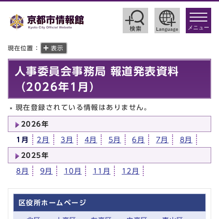
toggle
navigat
メニュー
現在位置：
表示
人事委員会事務局 報道発表資料
（2026年1月）
現在登録されている情報はありません。
2026年
1月
2月
3月
4月
5月
6月
7月
8月
2025年
8月
9月
10月
11月
12月
区役所ホームページ