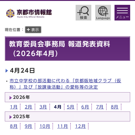
toggle
navigat
メニュー
現在位置：
表示
教育委員会事務局 報道発表資料
（2026年4月）
4月24日
市立中学校の部活動に代わる「京都版地域クラブ（仮
称）」及び「放課後活動」の愛称等の決定
2026年
1月
2月
3月
4月
5月
6月
7月
8月
2025年
8月
9月
10月
11月
12月