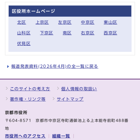
区役所ホームページ
北区
上京区
左京区
中京区
東山区
山科区
下京区
南区
右京区
西京区
伏見区
報道発表資料(2026年4月)の全一覧に戻る
このサイトの考え方
個人情報の取扱い
著作権・リンク等
サイトマップ
京都市役所
〒604-8571 京都市中京区寺町通御池上る上本能寺前町488番
地
市役所へのアクセス
組織一覧