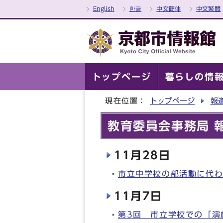
English
한글
中文簡体
中文繁體
トップページ
暮らしの情
現在位置：
トップページ
報
教育委員会事務局 報
11月28日
市立中学校の部活動に代
11月7日
第3回 市立学校での「演