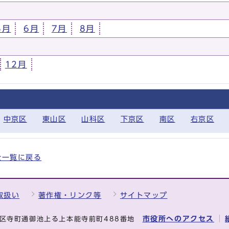
5月
6月
7月
8月
12月
中京区
東山区
山科区
下京区
南区
右京区
の全一覧に戻る
取扱い
著作権・リンク等
サイトマップ
市役所へのアクセス
中京区寺町通御池上る上本能寺前町488番地