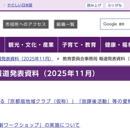
やさしい日本語
読み上げ
ふりがな
市役所へのアクセス
組織一覧
報
観光・文化・産業
子育て・教育
健康・福
道発表資料（2025年11月）
教育委員会事務局 報道発表資料（2
道発表資料（2025年11月）
わる「京都版地域クラブ（仮称）」「放課後活動」等の愛
劇ワークショップ」の実施について