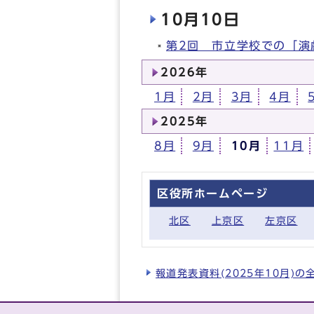
10月10日
第2回 市立学校での「演
2026年
1月
2月
3月
4月
2025年
8月
9月
10月
11月
区役所ホームページ
北区
上京区
左京区
報道発表資料(2025年10月)