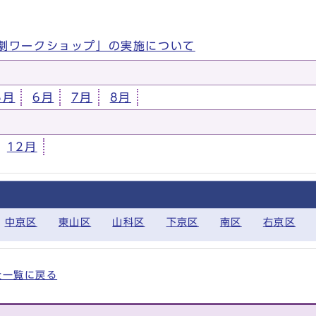
劇ワークショップ」の実施について
5月
6月
7月
8月
12月
中京区
東山区
山科区
下京区
南区
右京区
の全一覧に戻る