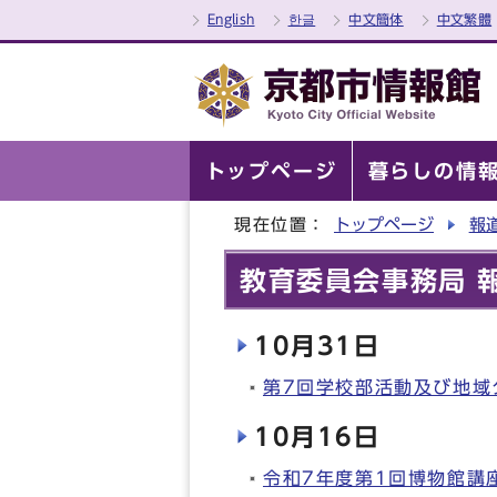
English
한글
中文簡体
中文繁體
トップページ
暮らしの情
現在位置：
トップページ
報
教育委員会事務局 報
10月31日
第7回学校部活動及び地域
10月16日
令和7年度第1回博物館講