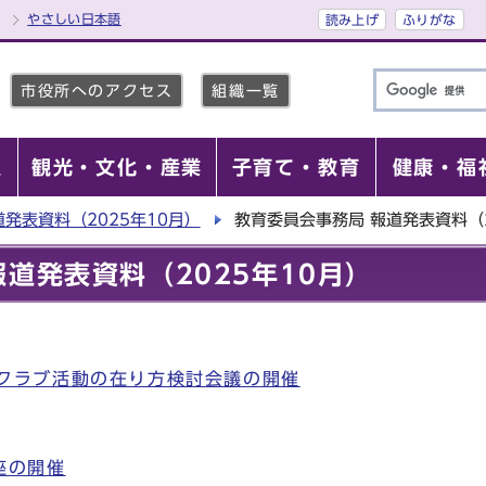
やさしい日本語
読み上げ
ふりがな
市役所へのアクセス
組織一覧
報
観光・文化・産業
子育て・教育
健康・福
道発表資料（2025年10月）
教育委員会事務局 報道発表資料（2
道発表資料（2025年10月）
クラブ活動の在り方検討会議の開催
座の開催