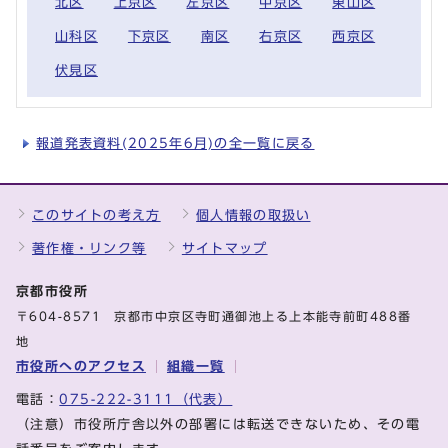
北区
上京区
左京区
中京区
東山区
山科区
下京区
南区
右京区
西京区
伏見区
報道発表資料(2025年6月)の全一覧に戻る
このサイトの考え方
個人情報の取扱い
著作権・リンク等
サイトマップ
京都市役所
〒604-8571 京都市中京区寺町通御池上る上本能寺前町488番
地
市役所へのアクセス
組織一覧
電話：
075-222-3111（代表）
（注意）市役所庁舎以外の部署には転送できないため、その電