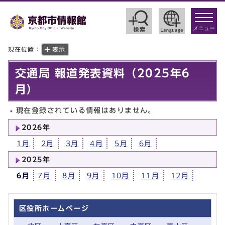
toggle
navigat
メニュー
現在位置：
表示
交通局 報道発表資料（2025年6
月）
現在登録されている情報はありません。
2026年
1月
2月
3月
4月
5月
6月
2025年
6月
7月
8月
9月
10月
11月
12月
区役所ホームページ