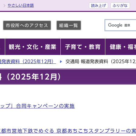
やさしい日本語
読み上げ
ふりがな
市役所へのアクセス
組織一覧
報
観光・文化・産業
子育て・教育
健康・福
道発表資料（2025年12月）
交通局 報道発表資料（2025年1
（2025年12月）
アップ」合同キャンペーンの実施
京都市営地下鉄でめぐる 京都あちこちスタンプラリーの