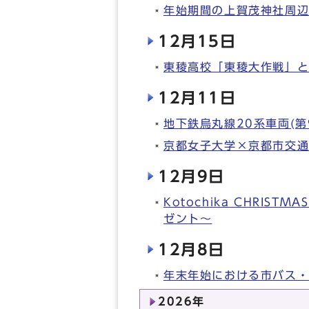
年始期間の上賀茂神社周
12月15日
東稜高校「東稜大作戦」
12月11日
地下鉄烏丸線20系車両(第
京都女子大学×京都市交
12月9日
Kotochika CHRIS
ゼント～
12月8日
年末年始における市バス
2026年