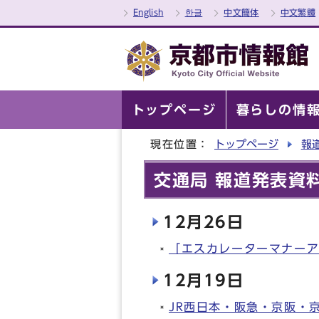
English
한글
中文簡体
中文繁體
トップページ
暮らしの情
現在位置：
トップページ
報
交通局 報道発表資料
12月26日
「エスカレーターマナー
12月19日
JR西日本・阪急・京阪・