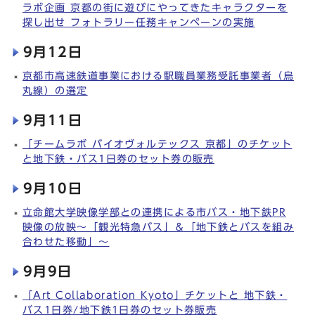
ラボ企画 京都の街に遊びにやってきたキャラクターを
探し出せ フォトラリー任務キャンペーンの実施
9月12日
京都市高速鉄道事業における駅職員業務受託事業者（烏
丸線）の選定
9月11日
「チームラボ バイオヴォルテックス 京都」のチケット
と地下鉄・バス1日券のセット券の販売
9月10日
立命館大学映像学部との連携による市バス・地下鉄PR
映像の放映～「観光特急バス」＆「地下鉄とバスを組み
合わせた移動」～
9月9日
「Art Collaboration Kyoto」チケットと 地下鉄・
バス1日券/地下鉄1日券のセット券販売