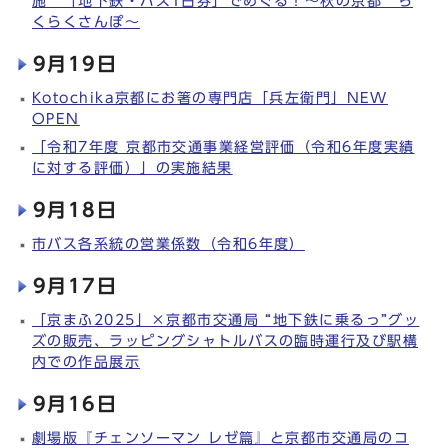
施 「地下鉄・バス1日券」でめぐる！～秋の京都 ら
くらくさんぽ～
9月19日
Kotochika京都にお箸の専門店「兵左衛門」NEW
OPEN
「令和7年度 京都市交通事業経営評価（令和6年度実績
に対する評価）」の実施結果
9月18日
市バス各系統の営業係数（令和6年度）
9月17日
「京まふ2025」×京都市交通局 “地下鉄に乗るっ”グッ
ズの販売、ラッピングシャトルバスの臨時運行及び駅構
内での作品展示
9月16日
劇場版『チェンソーマン レゼ篇』と京都市交通局のコ