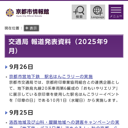
toggle
navigat
メニュー
現在位置：
表示
交通局 報道発表資料（2025年9
月）
9月26日
京都市営地下鉄 駅名はんこラリーの実施
京都市交通局では、京都府印章業協同組合との連携企画とし
て、地下鉄烏丸線20系車両第6編成の「おもいやりエリア」
に展示している京印章を使用した駅名はんこラリーイベント
を「印章の日」である10月1日（水曜日）から実施します。
9月25日
洛西地域及び山科・醍醐地域への誘客キャンペーンの実