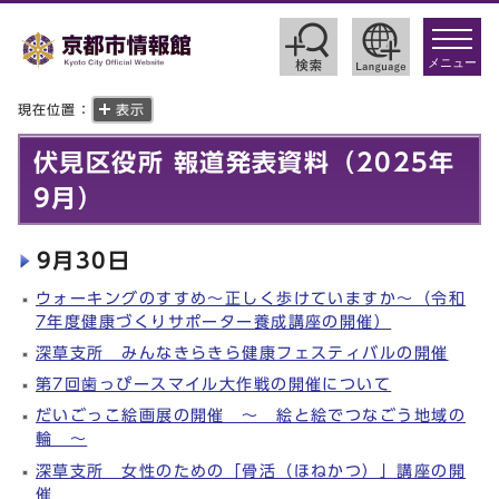
toggle
navigat
メニュー
現在位置：
表示
伏見区役所 報道発表資料（2025年
9月）
9月30日
ウォーキングのすすめ～正しく歩けていますか～（令和
7年度健康づくりサポーター養成講座の開催）
深草支所 みんなきらきら健康フェスティバルの開催
第7回歯っぴースマイル大作戦の開催について
だいごっこ絵画展の開催 ～ 絵と絵でつなごう地域の
輪 ～
深草支所 女性のための「骨活（ほねかつ）」講座の開
催