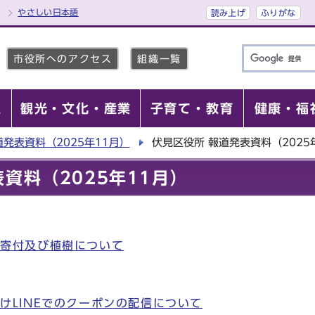
やさしい日本語
読み上げ
ふりがな
市役所へのアクセス
組織一覧
報
観光・文化・産業
子育て・教育
健康・福
道発表資料（2025年11月）
伏見区役所 報道発表資料（2025
資料（2025年11月）
の寄付及び植樹について
けLINEでのクーポンの配信について