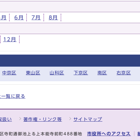
5月
6月
7月
8月
12月
中京区
東山区
山科区
下京区
南区
右京区
の全一覧に戻る
取扱い
著作権・リンク等
サイトマップ
市役所へのアクセス
中京区寺町通御池上る上本能寺前町488番地