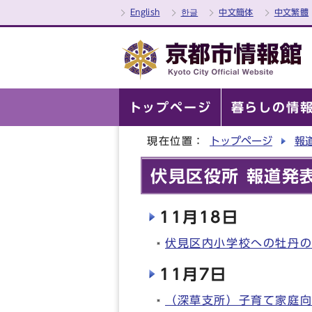
English
한글
中文簡体
中文繁體
トップページ
暮らしの情
現在位置：
トップページ
報
伏見区役所 報道発表
11月18日
伏見区内小学校への牡丹
11月7日
（深草支所）子育て家庭向