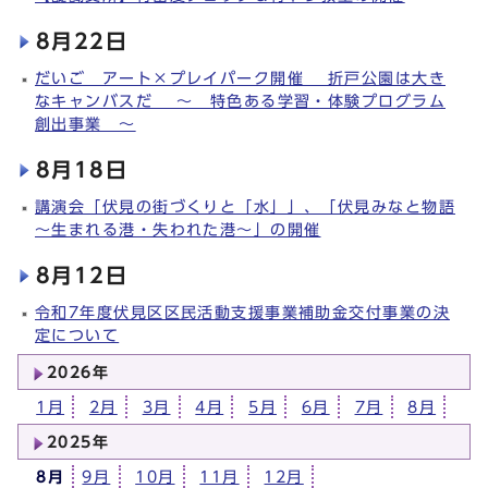
8月22日
だいご アート×プレイパーク開催 折戸公園は大き
なキャンバスだ ～ 特色ある学習・体験プログラム
創出事業 ～
8月18日
講演会「伏見の街づくりと「水」」、「伏見みなと物語
～生まれる港・失われた港～」の開催
8月12日
令和7年度伏見区区民活動支援事業補助金交付事業の決
定について
2026年
1月
2月
3月
4月
5月
6月
7月
8月
2025年
8月
9月
10月
11月
12月