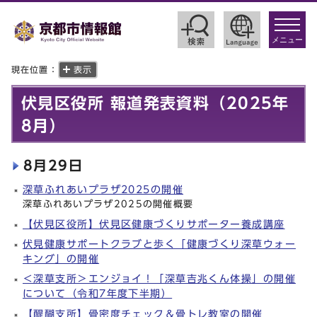
toggle
navigat
メニュー
現在位置：
表示
伏見区役所 報道発表資料（2025年
8月）
8月29日
深草ふれあいプラザ2025の開催
深草ふれあいプラザ2025の開催概要
【伏見区役所】伏見区健康づくりサポーター養成講座
伏見健康サポートクラブと歩く「健康づくり深草ウォー
キング」の開催
＜深草支所＞エンジョイ！「深草吉兆くん体操」の開催
について（令和7年度下半期）
【醍醐支所】骨密度チェック＆骨トレ教室の開催