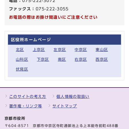
電話：
075-222-3072
ファックス：
075-222-3055
お電話の際はお掛け間違いにご注意ください
区役所ホームページ
北区
上京区
左京区
中京区
東山区
山科区
下京区
南区
右京区
西京区
伏見区
このサイトの考え方
個人情報の取扱い
著作権・リンク等
サイトマップ
京都市役所
〒604-8571 京都市中京区寺町通御池上る上本能寺前町488番