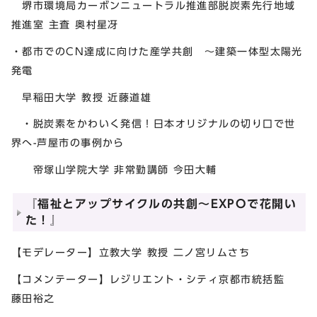
堺市環境局カーボンニュートラル推進部脱炭素先行地域
推進室 主査 奥村星冴
・都市でのCN達成に向けた産学共創 ～建築一体型太陽光
発電
早稲田大学 教授 近藤道雄
・脱炭素をかわいく発信！日本オリジナルの切り口で世
界へ-芦屋市の事例から
帝塚山学院大学 非常勤講師 今田大輔
『福祉とアップサイクルの共創～EXPOで花開い
た！』
【モデレーター】立教大学 教授 二ノ宮リムさち
【コメンテーター】レジリエント・シティ京都市統括監
藤田裕之