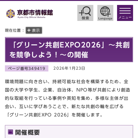
toggle
navigat
メニュー
現在位置：
表示
「グリーン共創EXPO2026」～共創
を競争しよう！～の開催
2026年1月23日
ページ番号349419
環境問題に向き合い、持続可能な社会を構築するため、全
国の大学や学生、企業、自治体、NPO等が共創により創造
的な取組を行っている事例や英知を集め、多様な主体が出
会い、互いに学びあうことで、新たな共創の輪を広げる
「グリーン共創EXPO 2026」を開催します。
開催概要