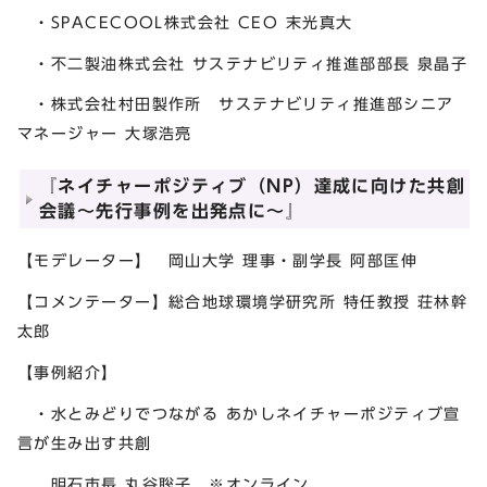
・SPACECOOL株式会社 CEO 末光真大
・不二製油株式会社 サステナビリティ推進部部長 泉晶子
・株式会社村田製作所 サステナビリティ推進部シニア
マネージャー 大塚浩亮
『ネイチャーポジティブ（NP）達成に向けた共創
会議～先行事例を出発点に～』
【モデレーター】 岡山大学 理事・副学長 阿部匡伸
【コメンテーター】総合地球環境学研究所 特任教授 荘林幹
太郎
【事例紹介】
・水とみどりでつながる あかしネイチャーポジティブ宣
言が生み出す共創
明石市長 丸谷聡子 ※オンライン