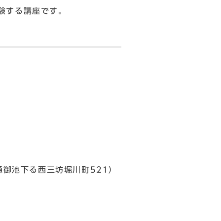
験する講座です。
通御池下る西三坊堀川町521）