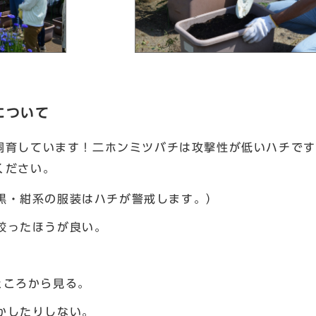
について
飼育しています！二ホンミツバチは攻撃性が低いハチです
ください。
黒・紺系の服装はハチが警戒します。）
絞ったほうが良い。
ところから見る。
かしたりしない。