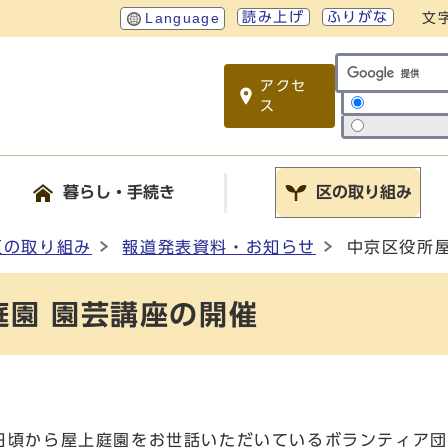
読み上げ
ふりがな
Language
文
アクセ
サイト内検索
ス
暮らし・手続き
区の取り組み
区の取り組み
報道発表資料・お知らせ
中京区役所
庭園 園芸講座の開催
日頃から屋上庭園をお世話いただいているボランティア団