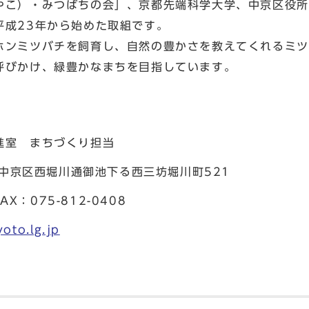
やこ）・みつばちの会」、京都先端科学大学、中京区役所
平成23年から始めた取組です。
ホンミツバチを飼育し、自然の豊かさを教えてくれるミツ
呼びかけ、緑豊かなまちを目指しています。
進室 まちづくり担当
都市中京区西堀川通御池下る西三坊堀川町521
AX：075-812-0408
oto.lg.jp