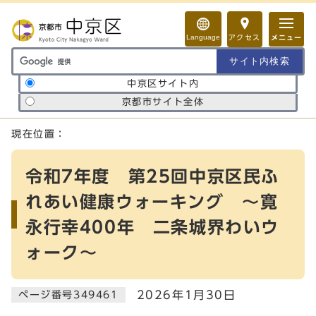
ページの先頭です
Language
アクセス
メニュー
サイト内検索の範囲
中京区サイト内
京都市サイト全体
ここから本文です
現在位置：
令和7年度 第25回中京区民ふ
れあい健康ウォーキング ～寛
永行幸400年 二条城界わいウ
ォーク～
2026年1月30日
ページ番号349461