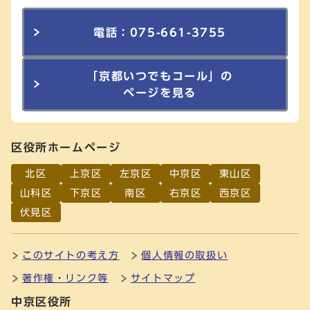
電話：075-661-3755
「京都いつでもコール」の
ページを見る
区役所ホームページ
北区
上京区
左京区
中京区
東山区
山科区
下京区
南区
右京区
西京区
伏見区
このサイトの考え方
個人情報の取扱い
著作権・リンク等
サイトマップ
中京区役所