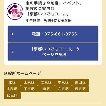
市の手続きや制度、イベント、
施設のご案内は
「京都いつでもコール」
年中無休 朝8時から夜9時
電話：075-661-3755
「京都いつでもコール」の
ページを見る
区役所ホームページ
北区
上京区
左京区
中京区
東山区
山科区
下京区
南区
右京区
西京区
伏見区