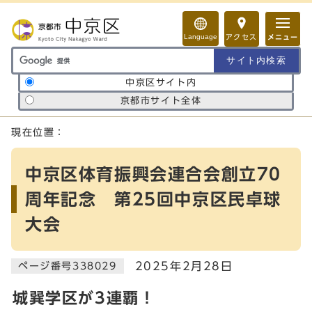
ページの先頭です
Language
アクセス
メニュー
サイト内検索の範囲
中京区サイト内
京都市サイト全体
ここから本文です
現在位置：
中京区体育振興会連合会創立70
周年記念 第25回中京区民卓球
大会
2025年2月28日
ページ番号338029
城巽学区が3連覇！