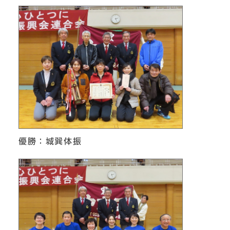
優勝：城巽体振