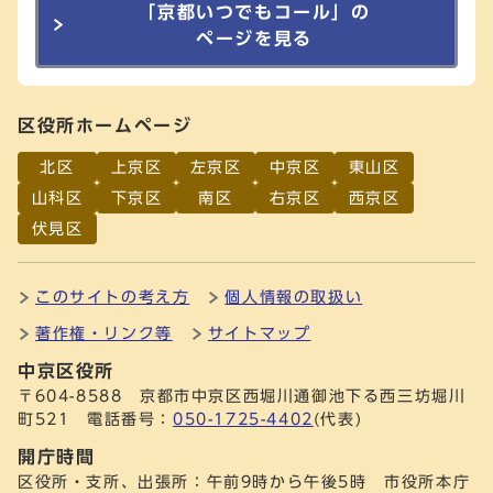
「京都いつでもコール」の
ページを見る
区役所ホームページ
北区
上京区
左京区
中京区
東山区
山科区
下京区
南区
右京区
西京区
伏見区
このサイトの考え方
個人情報の取扱い
著作権・リンク等
サイトマップ
中京区役所
〒604-8588 京都市中京区西堀川通御池下る西三坊堀川
町521 電話番号：
050-1725-4402
(代表)
開庁時間
区役所・支所、出張所：午前9時から午後5時 市役所本庁