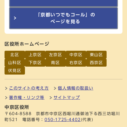
「京都いつでもコール」の
ページを見る
区役所ホームページ
北区
上京区
左京区
中京区
東山区
山科区
下京区
南区
右京区
西京区
伏見区
このサイトの考え方
個人情報の取扱い
著作権・リンク等
サイトマップ
中京区役所
〒604-8588 京都市中京区西堀川通御池下る西三坊堀川
町521 電話番号：
050-1725-4402
(代表)