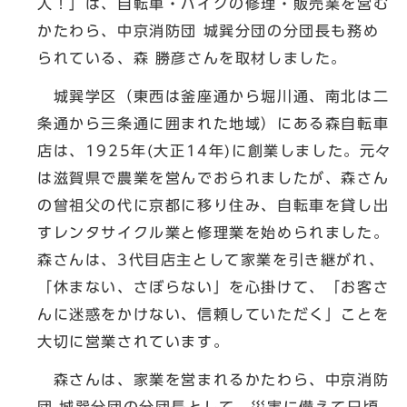
人！」は、自転車・バイクの修理・販売業を営む
かたわら、中京消防団 城巽分団の分団長も務め
られている、森 勝彦さんを取材しました。
城巽学区（東西は釜座通から堀川通、南北は二
条通から三条通に囲まれた地域）にある森自転車
店は、1925年(大正14年)に創業しました。元々
は滋賀県で農業を営んでおられましたが、森さん
の曾祖父の代に京都に移り住み、自転車を貸し出
すレンタサイクル業と修理業を始められました。
森さんは、3代目店主として家業を引き継がれ、
「休まない、さぼらない」を心掛けて、「お客さ
んに迷惑をかけない、信頼していただく」ことを
大切に営業されています。
森さんは、家業を営まれるかたわら、中京消防
団 城巽分団の分団長として、災害に備えて日頃