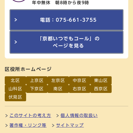
年中無休 朝8時から夜9時
電話：075-661-3755
「京都いつでもコール」の
ページを見る
区役所ホームページ
北区
上京区
左京区
中京区
東山区
山科区
下京区
南区
右京区
西京区
伏見区
このサイトの考え方
個人情報の取扱い
著作権・リンク等
サイトマップ