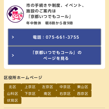
市の手続きや制度、イベント、
施設のご案内は
「京都いつでもコール」
年中無休 朝8時から夜9時
電話：075-661-3755
「京都いつでもコール」の
ページを見る
区役所ホームページ
北区
上京区
左京区
中京区
東山区
山科区
下京区
南区
右京区
西京区
伏見区