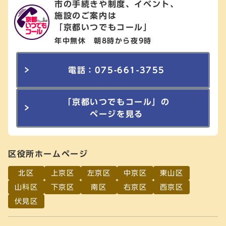
市の手続きや制度、イベント、
施設のご案内は
「京都いつでもコール」
年中無休 朝8時から夜9時
電話：075-661-3755
「京都いつでもコール」の
ページを見る
区役所ホームページ
北区
上京区
左京区
中京区
東山区
山科区
下京区
南区
右京区
西京区
伏見区