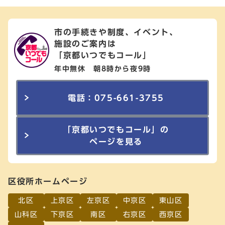
市の手続きや制度、イベント、
施設のご案内は
「京都いつでもコール」
年中無休 朝8時から夜9時
電話：075-661-3755
「京都いつでもコール」の
ページを見る
区役所ホームページ
北区
上京区
左京区
中京区
東山区
山科区
下京区
南区
右京区
西京区