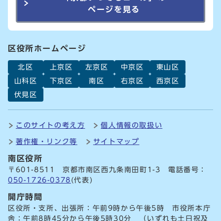
ページを見る
区役所ホームページ
北区
上京区
左京区
中京区
東山区
山科区
下京区
南区
右京区
西京区
伏見区
このサイトの考え方
個人情報の取扱い
著作権・リンク等
サイトマップ
南区役所
〒601-8511 京都市南区西九条南田町1-3 電話番号：
050-1726-0378
(代表)
開庁時間
区役所・支所、出張所：午前9時から午後5時 市役所本庁
舎：午前8時45分から午後5時30分 （いずれも土日祝及