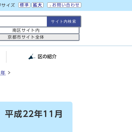
標準
拡大
お問い合わせ
字サイズ
の範囲
南区サイト内
京都市サイト全体
区の紹介
2年
）
平成22年11月