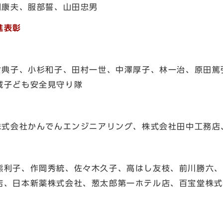
康夫、服部誓、山田忠男
進表彰
典子、小杉和子、田村一世、中澤厚子、林一治、原田篤
域子ども安全見守り隊
式会社かんでんエンジニアリング、株式会社田中工務店
熊利子、作岡秀統、佐々木久子、高はし友枝、前川勝六、
店、日本新薬株式会社、葱太郎第一ホテル店、百宝堂株式