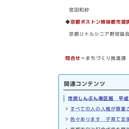
宮田和紗
◆
京都ボストン姉妹都市提
京都リトルシニア野球協会
問合せ
＝まちづくり推進課（
関連コンテンツ
市民しんぶん南区版 平成2
すべての人の人権が尊重さ
色々あります 子育て支援