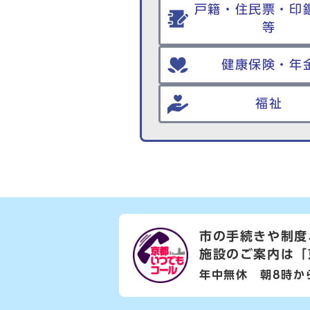
戸籍・住民票・印
等
健康保険・年
福祉
市の手続きや制度
施設のご案内は
「
年中無休 朝8時か