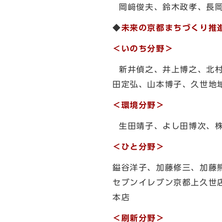
岡﨑俊夫、鈴木政孝、長岡
◆
未来の京都まちづくり推
＜いのち分野＞
新井偵之、井上博之、北村
田定弘、山本博子、久世地
＜環境分野＞
生田靖子、よし田博次、株
＜ひと分野＞
鎰谷洋子、加藤修三、加藤
セブンイレブン京都上久世
本店
＜刷新分野＞