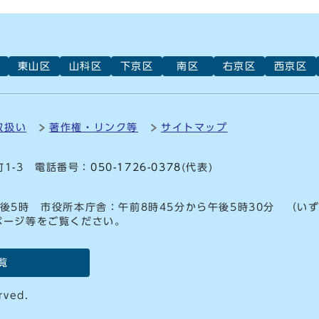
東山区
山科区
下京区
南区
右京区
西京区
取扱い
著作権・リンク等
サイトマップ
町1-3 電話番号：
050-1726-0378
(代表)
後5時 市役所本庁舎：午前8時45分から午後5時30分 （い
ページ等をご覧ください。
覧
rved.