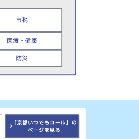
市税
医療・健康
防災
「京都いつでもコール」の
ページを見る