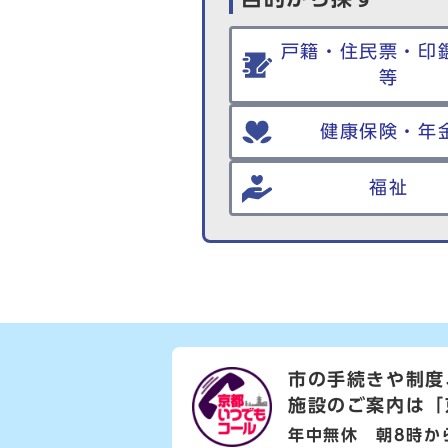
戸籍・住民票・印
等
健康保険・年
福祉
市の手続きや制度
施設のご案内は
「
年中無休 朝8時か