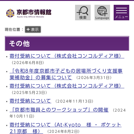
toggle
navigat
メニュー
現在位置：
表示
その他
寄付受納について（株式会社コンコルディア様）
（2026年6月8日）
「令和8年度京都市子どもの居場所づくり支援事
業補助金」の募集について
（2026年3月31日）
寄付受納について（株式会社コンコルディア様）
（2025年5月23日）
寄付受納について
（2024年11月13日）
「京都市職員とのワークショップ」の開催
（2024
年10月11日）
寄付受納について（At-Kyoto 様 ・ ポケット
21京都 様）
（2024年8月2日）