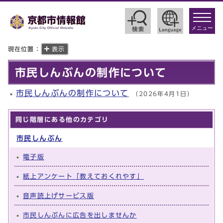
toggle
navigat
メニュー
現在位置：
表示
市民しんぶんの制作について
市民しんぶんの制作について
（2026年4月1日）
同じ階層にある他のカテゴリ
市民しんぶん
電子版
紙上アンケート「教えておくれやす」
音声読上げサービス版
市民しんぶんに広告を出しませんか