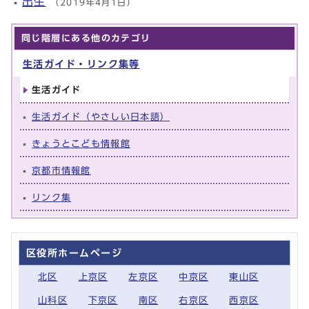
出生
（2019年4月1日）
同じ階層にある他のカテゴリ
生活ガイド・リンク集等
生活ガイド
生活ガイド（やさしい日本語）
きょうとこども情報館
京都市情報館
リンク集
区役所ホームページ
北区
上京区
左京区
中京区
東山区
山科区
下京区
南区
右京区
西京区