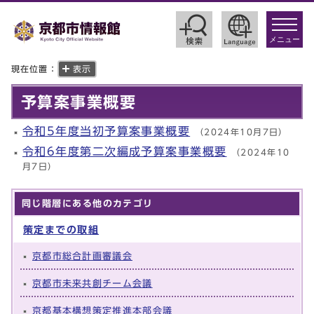
toggle
navigat
メニュー
現在位置：
表示
予算案事業概要
令和5年度当初予算案事業概要
（2024年10月7日）
令和6年度第二次編成予算案事業概要
（2024年10
月7日）
同じ階層にある他のカテゴリ
策定までの取組
京都市総合計画審議会
京都市未来共創チーム会議
京都基本構想策定推進本部会議