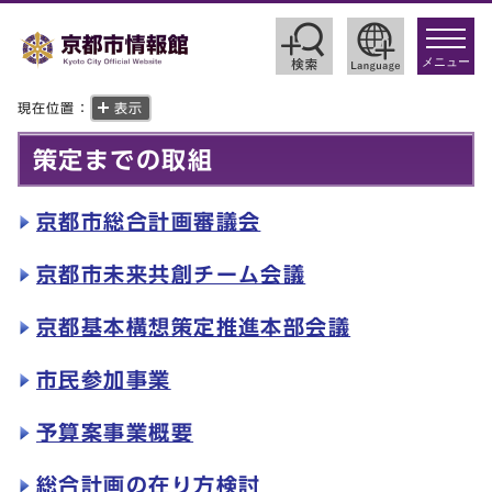
toggle
navigat
メニュー
現在位置：
表示
策定までの取組
京都市総合計画審議会
京都市未来共創チーム会議
京都基本構想策定推進本部会議
市民参加事業
予算案事業概要
総合計画の在り方検討