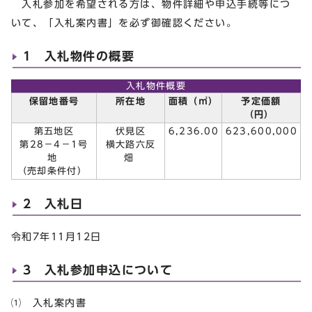
入札参加を希望される方は、物件詳細や申込手続等につ
いて、「入札案内書」を必ず御確認ください。
1 入札物件の概要
入札物件概要
保留地番号
所在地
面積（㎡）
予定価額
（円）
第五地区
伏見区
6,236.00
623,600,000
第28－4－1号
横大路六反
地
畑
（売却条件付）
2 入札日
令和7年11月12日
3 入札参加申込について
⑴ 入札案内書