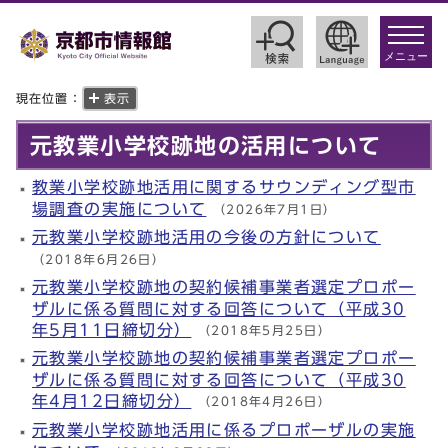
toggle
navigat
メニュー
現在位置：
表示
元教業小学校跡地の活用について
教業小学校跡地活用に関するサウンディング型市
場調査の実施について
（2026年7月1日）
元教業小学校跡地活用の今後の方針について
（2018年6月26日）
元教業小学校跡地の契約候補事業者選定プロポー
ザルに係る質問に対する回答について（平成30
年5月11日締切分）
（2018年5月25日）
元教業小学校跡地の契約候補事業者選定プロポー
ザルに係る質問に対する回答について（平成30
年4月12日締切分）
（2018年4月26日）
元教業小学校跡地活用に係るプロポーザルの実施