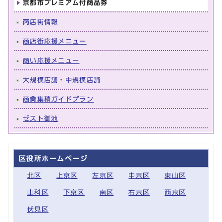
京都市プレミアム付商品券
商店街情報
商店街応援メニュー
商い応援メニュー
大規模店舗・中規模店舗
商業集積ガイドプラン
ゼスト御池
区役所ホームページ
北区
上京区
左京区
中京区
東山区
山科区
下京区
南区
右京区
西京区
伏見区