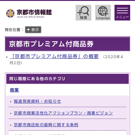
toggle
navigat
メニュー
現在位置：
表示
京都市プレミアム付商品券
「京都市プレミアム付商品券」の概要
（2020年4
月2日）
同じ階層にある他のカテゴリ
商業
報道発表資料・お知らせ
京都市商業活性化アクションプラン・商業ビジョン
京都市商店街の振興に関する条例