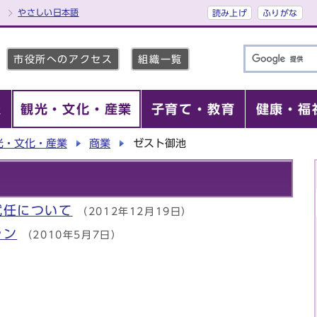
やさしい日本語
読み上げ
ふりがな
市役所へのアクセス
組織一覧
報
観光・文化・産業
子育て・教育
健康・福
光・文化・産業
商業
ゼスト御池
就任について
（2012年12月19日）
ラン
（2010年5月7日）