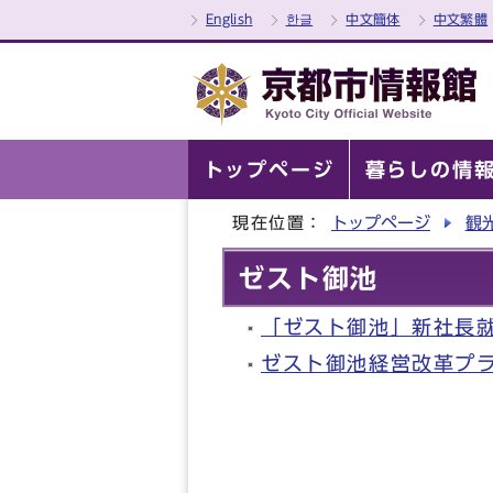
English
한글
中文簡体
中文繁體
トップページ
暮らしの情
現在位置：
トップページ
観
ゼスト御池
「ゼスト御池」新社長
ゼスト御池経営改革プ