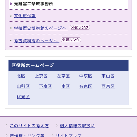
元離宮二条城事務所
文化財保護
学校歴史博物館のページへ
考古資料館のページへ
区役所ホームページ
北区
上京区
左京区
中京区
東山区
山科区
下京区
南区
右京区
西京区
伏見区
このサイトの考え方
個人情報の取扱い
著作権・リンク等
サイトマップ