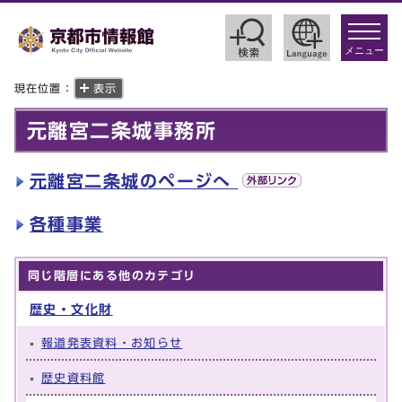
toggle
navigat
メニュー
現在位置：
表示
元離宮二条城事務所
元離宮二条城のページへ
各種事業
同じ階層にある他のカテゴリ
歴史・文化財
報道発表資料・お知らせ
歴史資料館