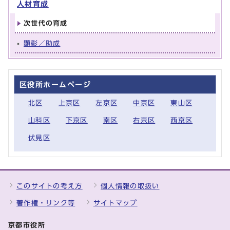
人材育成
次世代の育成
顕彰／助成
区役所ホームページ
北区
上京区
左京区
中京区
東山区
山科区
下京区
南区
右京区
西京区
伏見区
このサイトの考え方
個人情報の取扱い
著作権・リンク等
サイトマップ
京都市役所