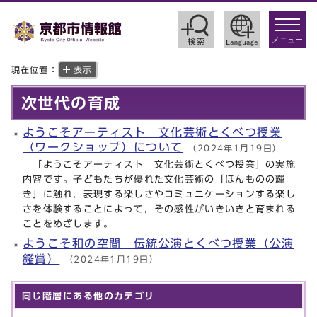
toggle
navigat
メニュー
現在位置：
表示
次世代の育成
ようこそアーティスト 文化芸術とくべつ授業
（ワークショップ）について
（2024年1月19日）
「ようこそアーティスト 文化芸術とくべつ授業」の実施
内容です。子どもたちが優れた文化芸術の「ほんものの輝
き」に触れ，表現する楽しさやコミュニケーションする楽し
さを体験することによって，その感性がいきいきと育まれる
ことをめざします。
ようこそ和の空間 伝統公演とくべつ授業（公演
鑑賞）
（2024年1月19日）
同じ階層にある他のカテゴリ