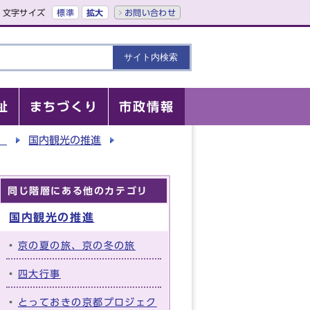
文字サイズ
標準
拡大
お問い合わせ
祉
まちづくり
市政情報
）
国内観光の推進
同じ階層にある他のカテゴリ
国内観光の推進
京の夏の旅、京の冬の旅
四大行事
とっておきの京都プロジェク