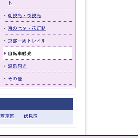
ト
朝観光・夜観光
京の七夕・花灯路
京都一周トレイル
自転車観光
温泉観光
その他
西京区
伏見区