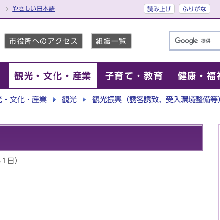
やさしい日本語
読み上げ
ふりがな
市役所へのアクセス
組織一覧
報
観光・文化・産業
子育て・教育
健康・福
光・文化・産業
観光
観光振興（誘客誘致、受入環境整備等
31日）