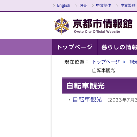
English
한글
中文簡体
中文繁體
トップページ
暮らしの情
現在位置：
トップページ
観
自転車観光
自転車観光
自転車観光
（2023年7月