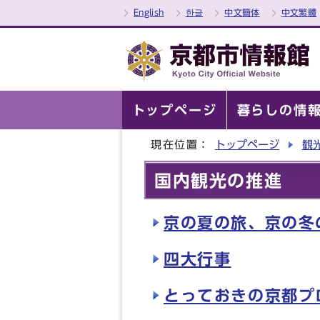
English
한글
中文簡体
中文繁體
トップページ
暮らしの情
現在位置：
トップページ
観
国内観光の推進
京の夏の旅、京の冬
四大行事
とっておきの京都プ