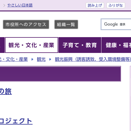
やさしい日本語
読み上げ
ふりがな
市役所へのアクセス
組織一覧
報
観光・文化・産業
子育て・教育
健康・福
光・文化・産業
観光
観光振興（誘客誘致、受入環境整備等
の旅
ロジェクト