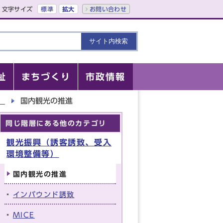
文字サイズ
標準
拡大
お問い合わせ
祉
まちづくり
市政情報
）
国内観光の推進
同じ階層にある他のカテゴリ
観光振興（誘客誘致、受入
環境整備等）
国内観光の推進
インバウンド誘致
MICE